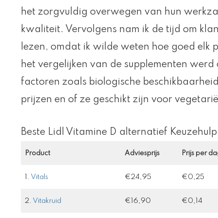
het zorgvuldig overwegen van hun werkzam
kwaliteit. Vervolgens nam ik de tijd om kl
lezen, omdat ik wilde weten hoe goed elk pr
het vergelijken van de supplementen werd
factoren zoals biologische beschikbaarhei
prijzen en of ze geschikt zijn voor vegetari
Beste Lidl Vitamine D alternatief Keuzehulp
Product
Adviesprijs
Prijs per d
1.
Vitals
€24,95
€0,25
2.
Vitakruid
€16,90
€0,14