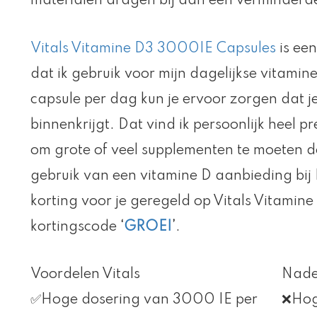
materialen dragen bij aan een verminderde
Vitals Vitamine D3 3000IE Capsules
is ee
dat ik gebruik voor mijn dagelijkse vitamin
capsule per dag kun je ervoor zorgen dat 
binnenkrijgt. Dat vind ik persoonlijk heel pr
om grote of veel supplementen te moeten d
gebruik van een vitamine D aanbieding bij
korting voor je geregeld op Vitals Vitami
kortingscode
‘
GROEI
’
.
Voordelen Vitals
Nadel
✅Hoge dosering van 3000 IE per
❌Hoge