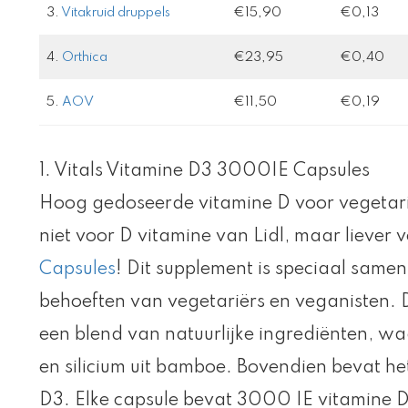
3.
Vitakruid druppels
€15,90
€0,13
4.
Orthica
€23,95
€0,40
5.
AOV
€11,50
€0,19
1. Vitals Vitamine D3 3000IE Capsules
Hoog gedoseerde vitamine D voor vegetari
niet voor D vitamine van Lidl, maar liever 
Capsules
! Dit supplement is speciaal same
behoeften van vegetariërs en veganisten. 
een blend van natuurlijke ingrediënten, wa
en silicium uit bamboe. Bovendien bevat he
D3. Elke capsule bevat 3000 IE vitamine D