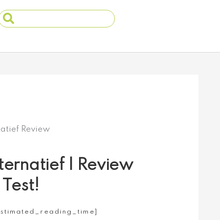
Search
...
ternatief | Review
 Test!
estimated_reading_time]