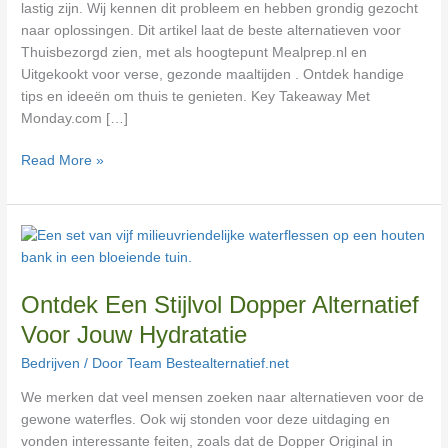
lastig zijn. Wij kennen dit probleem en hebben grondig gezocht
naar oplossingen. Dit artikel laat de beste alternatieven voor
Thuisbezorgd zien, met als hoogtepunt Mealprep.nl en
Uitgekookt voor verse, gezonde maaltijden . Ontdek handige
tips en ideeën om thuis te genieten. Key Takeaway Met
Monday.com […]
Read More »
Ontdek
Een
Stijlvol
Ontdek Een Stijlvol Dopper Alternatief
Dopper
Alternatief
Voor Jouw Hydratatie
Voor
Bedrijven
/ Door
Team Bestealternatief.net
Jouw
Hydratatie
We merken dat veel mensen zoeken naar alternatieven voor de
gewone waterfles. Ook wij stonden voor deze uitdaging en
vonden interessante feiten, zoals dat de Dopper Original in