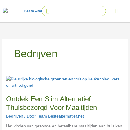
Ga
Main
Search
naar
Menu
...
de
inhoud
Bedrijven
Ontdek
Een
Slim
Ontdek Een Slim Alternatief
Alternatief
Thuisbezorgd
Thuisbezorgd Voor Maaltijden
Voor
Bedrijven
/ Door
Team Bestealternatief.net
Maaltijden
Het vinden van gezonde en betaalbare maaltijden aan huis kan