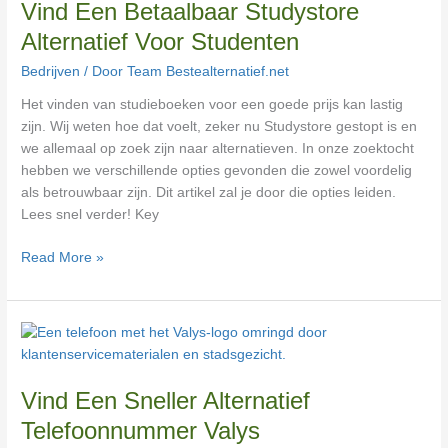
Vind Een Betaalbaar Studystore
Studystore
Alternatief
Alternatief Voor Studenten
Voor
Bedrijven
/ Door
Team Bestealternatief.net
Studenten
Het vinden van studieboeken voor een goede prijs kan lastig
zijn. Wij weten hoe dat voelt, zeker nu Studystore gestopt is en
we allemaal op zoek zijn naar alternatieven. In onze zoektocht
hebben we verschillende opties gevonden die zowel voordelig
als betrouwbaar zijn. Dit artikel zal je door die opties leiden.
Lees snel verder! Key
Read More »
Vind
Een
Sneller
Vind Een Sneller Alternatief
Alternatief
Telefoonnummer
Telefoonnummer Valys
Valys