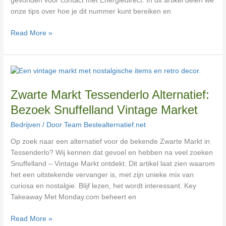
gevonden voor contact met Energiedirect. In dit artikel delen we
onze tips over hoe je dit nummer kunt bereiken en
Read More »
Zwarte
Markt
Zwarte Markt Tessenderlo Alternatief:
Tessenderlo
Alternatief:
Bezoek Snuffelland Vintage Market
Bezoek
Bedrijven
/ Door
Team Bestealternatief.net
Snuffelland
Vintage
Op zoek naar een alternatief voor de bekende Zwarte Markt in
Market
Tessenderlo? Wij kennen dat gevoel en hebben na veel zoeken
Snuffelland – Vintage Markt ontdekt. Dit artikel laat zien waarom
het een uitstekende vervanger is, met zijn unieke mix van
curiosa en nostalgie. Blijf lezen, het wordt interessant. Key
Takeaway Met Monday.com beheert en
Read More »