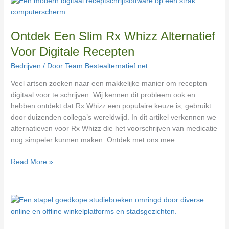
Ontdek
Een
Slim
Ontdek Een Slim Rx Whizz Alternatief
Rx
Whizz
Voor Digitale Recepten
Alternatief
Bedrijven
/ Door
Team Bestealternatief.net
Voor
Digitale
Veel artsen zoeken naar een makkelijke manier om recepten
Recepten
digitaal voor te schrijven. Wij kennen dit probleem ook en
hebben ontdekt dat Rx Whizz een populaire keuze is, gebruikt
door duizenden collega’s wereldwijd. In dit artikel verkennen we
alternatieven voor Rx Whizz die het voorschrijven van medicatie
nog simpeler kunnen maken. Ontdek met ons mee.
Read More »
Vind
Een
Betaalbaar