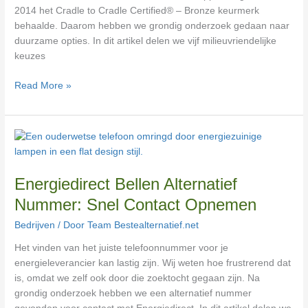
2014 het Cradle to Cradle Certified® – Bronze keurmerk
behaalde. Daarom hebben we grondig onderzoek gedaan naar
duurzame opties. In dit artikel delen we vijf milieuvriendelijke
keuzes
Read More »
Energiedirect
Bellen
Alternatief
Energiedirect Bellen Alternatief
Nummer:
Snel
Nummer: Snel Contact Opnemen
Contact
Bedrijven
/ Door
Team Bestealternatief.net
Opnemen
Het vinden van het juiste telefoonnummer voor je
energieleverancier kan lastig zijn. Wij weten hoe frustrerend dat
is, omdat we zelf ook door die zoektocht gegaan zijn. Na
grondig onderzoek hebben we een alternatief nummer