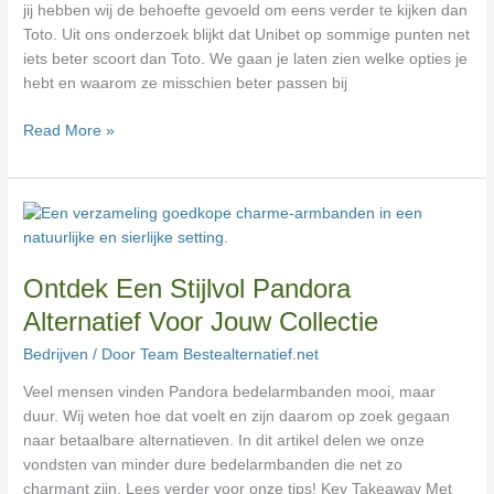
jij hebben wij de behoefte gevoeld om eens verder te kijken dan
Toto. Uit ons onderzoek blijkt dat Unibet op sommige punten net
iets beter scoort dan Toto. We gaan je laten zien welke opties je
hebt en waarom ze misschien beter passen bij
Read More »
Ontdek
Een
Stijlvol
Ontdek Een Stijlvol Pandora
Pandora
Alternatief
Alternatief Voor Jouw Collectie
Voor
Bedrijven
/ Door
Team Bestealternatief.net
Jouw
Collectie
Veel mensen vinden Pandora bedelarmbanden mooi, maar
duur. Wij weten hoe dat voelt en zijn daarom op zoek gegaan
naar betaalbare alternatieven. In dit artikel delen we onze
vondsten van minder dure bedelarmbanden die net zo
charmant zijn. Lees verder voor onze tips! Key Takeaway Met