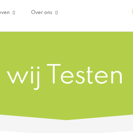
even
Over ons
wij Testen