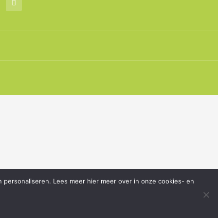
i
n
t
e
r
e
s
t
n personaliseren. Lees meer hier meer over in onze cookies- en