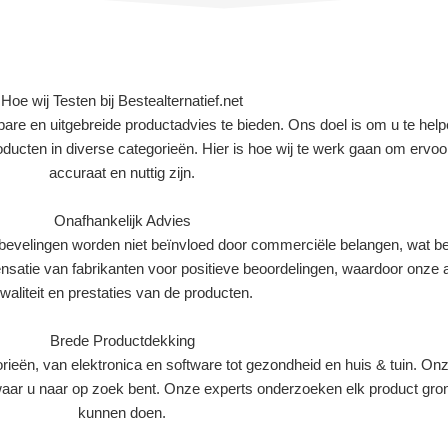
Hoe wij Testen bij Bestealternatief.net
wbare en uitgebreide productadvies te bieden. Ons doel is om u te h
roducten in diverse categorieën. Hier is hoe wij te werk gaan om ervo
accuraat en nuttig zijn.
Onafhankelijk Advies
evelingen worden niet beïnvloed door commerciële belangen, wat bet
ensatie van fabrikanten voor positieve beoordelingen, waardoor onze 
waliteit en prestaties van de producten.
Brede Productdekking
rieën, van elektronica en software tot gezondheid en huis & tuin. On
ht waar u naar op zoek bent. Onze experts onderzoeken elk product gr
kunnen doen.