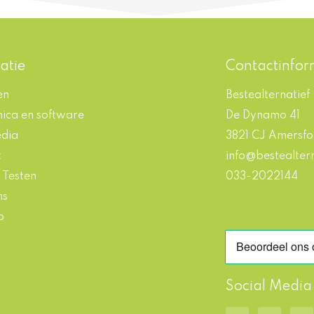
atie
Contactinfor
en
Bestealternatief
nica en software
De Dynamo 41
edia
3821 CJ Amersfo
t
info@bestealtern
 Testen
033-2022144
ns
p
Social Media
F
I
L