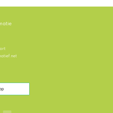
matie
ort
atief.net
P