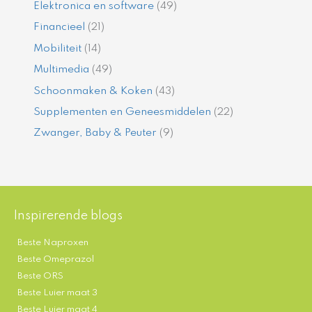
Elektronica en software
(49)
Financieel
(21)
Mobiliteit
(14)
Multimedia
(49)
Schoonmaken & Koken
(43)
Supplementen en Geneesmiddelen
(22)
Zwanger, Baby & Peuter
(9)
Inspirerende blogs
Beste Naproxen
Beste Omeprazol
Beste ORS
Beste Luier maat 3
Beste Luier maat 4