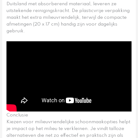
Duitsland met absorberend materiaal, leveren ze
uitstekende reinigingskracht. De plasticvrije verpakking
maakt het extra milieuvriendelijk, terwijl de compacte
afmetingen (20 x 17 cm) handig zijn voor dagelijks
gebruik.
Conclusie
Kiezen voor milieuvriendelijke schoonmaakopties helpt
je impact op het milieu te verkleinen. Je vindt talloze
alternatieven die net zo effectief en praktisch zijn als