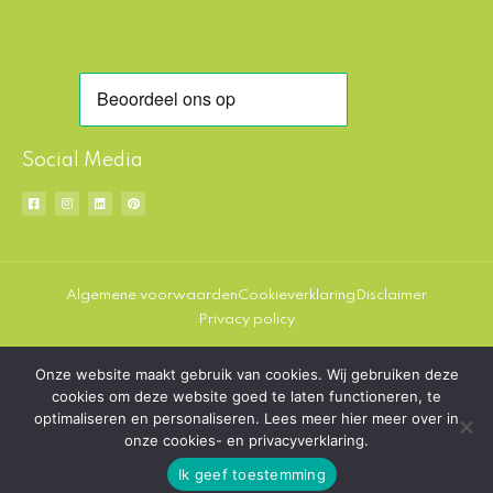
Social Media
F
I
L
P
a
n
i
i
c
s
n
n
e
t
k
t
b
a
e
e
o
g
d
r
o
r
i
e
k
a
n
s
-
m
t
Algemene voorwaarden
Cookieverklaring
Disclaimer
s
q
Privacy policy
u
a
r
e
Onze website maakt gebruik van cookies. Wij gebruiken deze
© 2026 Bestealternatief.net
cookies om deze website goed te laten functioneren, te
optimaliseren en personaliseren. Lees meer hier meer over in
onze cookies- en privacyverklaring.
Ik geef toestemming