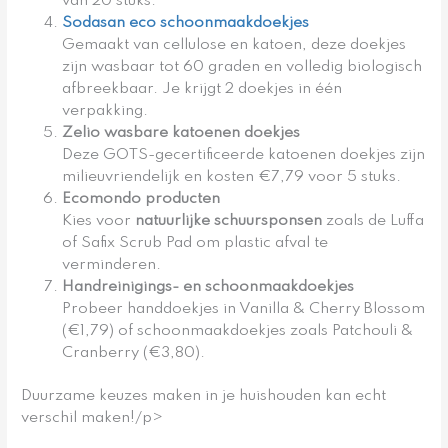
van 20 stuks.
Sodasan eco schoonmaakdoekjes
Gemaakt van cellulose en katoen, deze doekjes
zijn wasbaar tot 60 graden en volledig biologisch
afbreekbaar. Je krijgt 2 doekjes in één
verpakking.
Zelio wasbare katoenen doekjes
Deze GOTS-gecertificeerde katoenen doekjes zijn
milieuvriendelijk en kosten €7,79 voor 5 stuks.
Ecomondo producten
Kies voor
natuurlijke schuursponsen
zoals de Luffa
of Safix Scrub Pad om plastic afval te
verminderen.
Handreinigings- en schoonmaakdoekjes
Probeer handdoekjes in Vanilla & Cherry Blossom
(€1,79) of schoonmaakdoekjes zoals Patchouli &
Cranberry (€3,80).
Duurzame keuzes maken in je huishouden kan echt
verschil maken!/p>