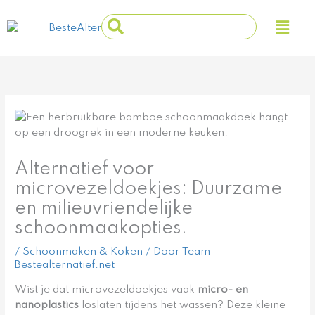
Ga
Main
Search
naar
Men
...
de
inhoud
Alternatief voor
microvezeldoekjes: Duurzame
en milieuvriendelijke
schoonmaakopties.
/
Schoonmaken & Koken
/ Door
Team
Bestealternatief.net
Wist je dat microvezeldoekjes vaak
micro- en
nanoplastics
loslaten tijdens het wassen? Deze kleine