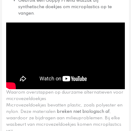
Gebruik een Guppy Friend waszak bij
synthetische doekjes
om microplastics op te
vangen
.
Waarom overstappen op duurzame alternatieven voor
microvezeldoekjes
Microvezeldoekjes bevatten plastic, zoals polyester en
nylon. Deze materialen
breken niet biologisch af
,
waardoor ze bijdragen aan milieuproblemen. Bij elke
wasbeurt van microvezeldoekjes komen microplastics