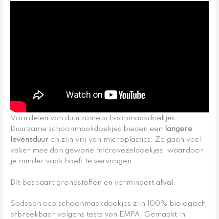
Voordelen van duurzame schoonmaakdoekjes
Duurzame schoonmaakdoekjes bieden een
langere
levensduur
en zijn vrij van microplastics. Ze gaan veel
vaker mee dan gewone microvezeldoekjes, waardoor
je minder vaak hoeft te vervangen.
Dit bespaart grondstoffen en vermindert afval.
Sodasan eco schoonmaakdoekjes zijn 100% biologisch
afbreekbaar volgens tests van EMPA. Gemaakt in