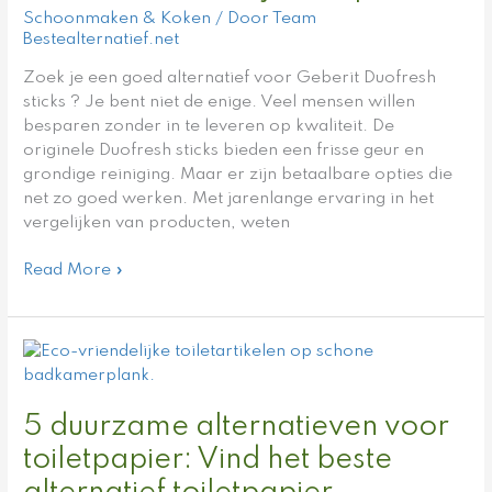
Schoonmaken & Koken
/ Door
Team
de
Bestealternatief.net
opties?
Zoek je een goed alternatief voor Geberit Duofresh
sticks ? Je bent niet de enige. Veel mensen willen
besparen zonder in te leveren op kwaliteit. De
originele Duofresh sticks bieden een frisse geur en
grondige reiniging. Maar er zijn betaalbare opties die
net zo goed werken. Met jarenlange ervaring in het
vergelijken van producten, weten
Read More »
5
duurzame
alternatieven
5 duurzame alternatieven voor
voor
toiletpapier:
toiletpapier: Vind het beste
Vind