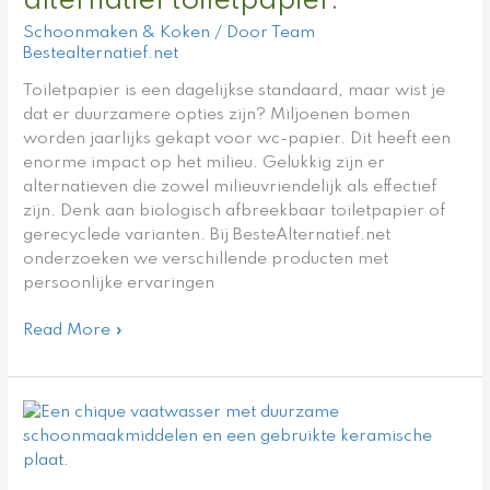
alternatief toiletpapier.
het
beste
Schoonmaken & Koken
/ Door
Team
alternatief
Bestealternatief.net
toiletpapier.
Toiletpapier is een dagelijkse standaard, maar wist je
dat er duurzamere opties zijn? Miljoenen bomen
worden jaarlijks gekapt voor wc-papier. Dit heeft een
enorme impact op het milieu. Gelukkig zijn er
alternatieven die zowel milieuvriendelijk als effectief
zijn. Denk aan biologisch afbreekbaar toiletpapier of
gerecyclede varianten. Bij BesteAlternatief.net
onderzoeken we verschillende producten met
persoonlijke ervaringen
Read More »
Alternatief
vaatwastablet:
Alternatieve
oplossingen