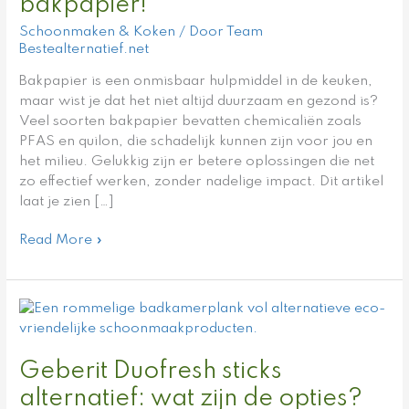
het
bakpapier!
beste
Schoonmaken & Koken
/ Door
Team
alternatief
Bestealternatief.net
bakpapier!
Bakpapier is een onmisbaar hulpmiddel in de keuken,
maar wist je dat het niet altijd duurzaam en gezond is?
Veel soorten bakpapier bevatten chemicaliën zoals
PFAS en quilon, die schadelijk kunnen zijn voor jou en
het milieu. Gelukkig zijn er betere oplossingen die net
zo effectief werken, zonder nadelige impact. Dit artikel
laat je zien […]
Read More »
Geberit
Duofresh
sticks
Geberit Duofresh sticks
alternatief:
wat
alternatief: wat zijn de opties?
zijn