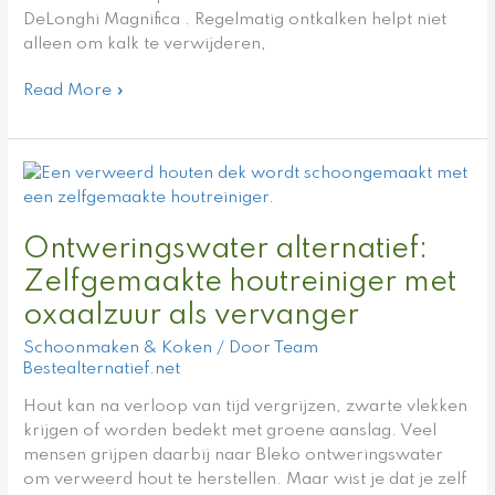
DeLonghi Magnifica . Regelmatig ontkalken helpt niet
alleen om kalk te verwijderen,
Read More »
Ontweringswater
alternatief:
Zelfgemaakte
Ontweringswater alternatief:
houtreiniger
met
Zelfgemaakte houtreiniger met
oxaalzuur
oxaalzuur als vervanger
als
vervanger
Schoonmaken & Koken
/ Door
Team
Bestealternatief.net
Hout kan na verloop van tijd vergrijzen, zwarte vlekken
krijgen of worden bedekt met groene aanslag. Veel
mensen grijpen daarbij naar Bleko ontweringswater
om verweerd hout te herstellen. Maar wist je dat je zelf