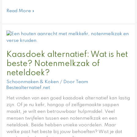
Read More »
Kaasdoek
alternatief:
Wat
Kaasdoek alternatief: Wat is het
is
het
beste? Notenmelkzak of
beste?
neteldoek?
Notenmelkzak
of
Schoonmaken & Koken
/ Door
Team
neteldoek?
Bestealternatief.net
Het vinden van een goed kaasdoek alternatief kan lastig
zijn. Of je nu kefir, hangop of zelfgemaakte sappen
maakt, je wilt een betrouwbaar hulpmiddel. Veel
mensen twijfelen tussen een notenmelkzak en een
neteldoek. Beide hebben unieke voordelen. Maar
welke past het beste bij jouw behoeften? Wist je dat