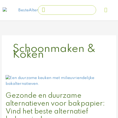
Ga
Main
Search
naar
Men
...
de
inhoud
Schoonmaken &
Koken
Gezonde
en
duurzame
Gezonde en duurzame
alternatieven
voor
alternatieven voor bakpapier:
bakpapier:
Vind het beste alternatief
Vind