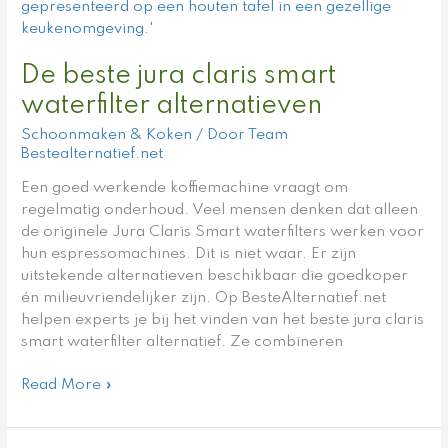
beste
jura
claris
De beste jura claris smart
smart
waterfilter
waterfilter alternatieven
alternatieven
Schoonmaken & Koken
/ Door
Team
Bestealternatief.net
Een goed werkende koffiemachine vraagt om
regelmatig onderhoud. Veel mensen denken dat alleen
de originele Jura Claris Smart waterfilters werken voor
hun espressomachines. Dit is niet waar. Er zijn
uitstekende alternatieven beschikbaar die goedkoper
én milieuvriendelijker zijn. Op BesteAlternatief.net
helpen experts je bij het vinden van het beste jura claris
smart waterfilter alternatief. Ze combineren
Read More »