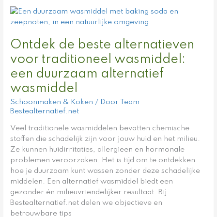
Ontdek
de
beste
Ontdek de beste alternatieven
alternatieven
voor
voor traditioneel wasmiddel:
traditioneel
een duurzaam alternatief
wasmiddel:
een
wasmiddel
duurzaam
Schoonmaken & Koken
/ Door
Team
alternatief
Bestealternatief.net
wasmiddel
Veel traditionele wasmiddelen bevatten chemische
stoffen die schadelijk zijn voor jouw huid en het milieu.
Ze kunnen huidirritaties, allergieën en hormonale
problemen veroorzaken. Het is tijd om te ontdekken
hoe je duurzaam kunt wassen zonder deze schadelijke
middelen. Een alternatief wasmiddel biedt een
gezonder én milieuvriendelijker resultaat. Bij
Bestealternatief.net delen we objectieve en
betrouwbare tips