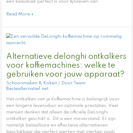
een kaasdoek perfect is voor fijnzeven van
Read More »
Alternatieve
delonghi
ontkalkers
Alternatieve delonghi ontkalkers
voor
koffiemachines:
voor koffiemachines: welke te
welke
gebruiken voor jouw apparaat?
te
gebruiken
Schoonmaken & Koken
/ Door
Team
voor
Bestealternatief.net
jouw
Het ontkalken van je koffiemachine is belangrijk voor
apparaat?
een langere levensduur en optimale prestaties. Veel
mensen denken dat alleen de officiële DeLonghi
ontkalker geschikt is. Dit is een misverstand. Er zijn
namelijk betaalbare en effectieve alternatieven
beschikbaar die perfect werken met merken zoals