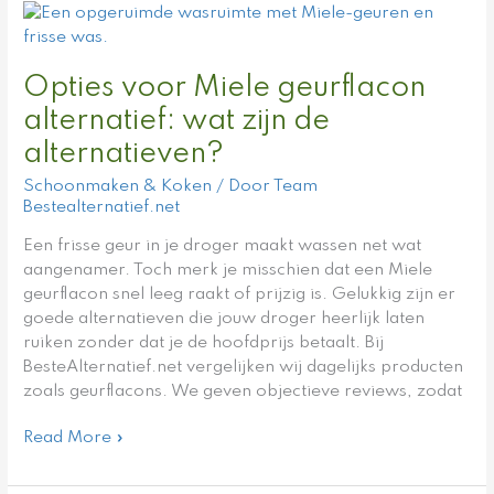
Opties
voor
Miele
Opties voor Miele geurflacon
geurflacon
alternatief:
alternatief: wat zijn de
wat
alternatieven?
zijn
de
Schoonmaken & Koken
/ Door
Team
alternatieven?
Bestealternatief.net
Een frisse geur in je droger maakt wassen net wat
aangenamer. Toch merk je misschien dat een Miele
geurflacon snel leeg raakt of prijzig is. Gelukkig zijn er
goede alternatieven die jouw droger heerlijk laten
ruiken zonder dat je de hoofdprijs betaalt. Bij
BesteAlternatief.net vergelijken wij dagelijks producten
zoals geurflacons. We geven objectieve reviews, zodat
Read More »