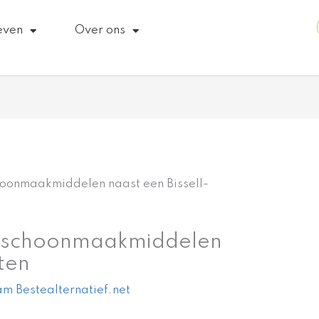
even
Over ons
ll schoonmaakmiddelen
ten
m Bestealternatief.net