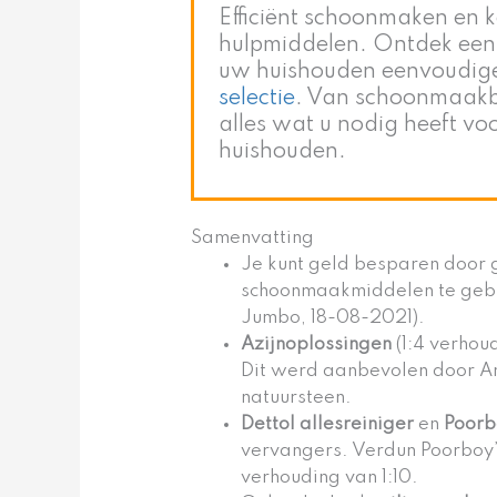
Efficiënt schoonmaken en k
hulpmiddelen. Ontdek een 
uw huishouden eenvoudig
selectie
. Van schoonmaakb
alles wat u nodig heeft vo
huishouden.
Samenvatting
Je kunt geld besparen door 
schoonmaakmiddelen te gebr
Jumbo, 18-08-2021).
Azijnoplossingen
(1:4 verhoud
Dit werd aanbevolen door And
natuursteen.
Dettol allesreiniger
en
Poorb
vervangers. Verdun Poorboy’
verhouding van 1:10.