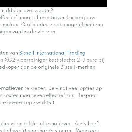
kmiddelen overwegen?
ffectief, maar alternatieven kunnen jouw
 maken. Ook bieden ze de mogelijkheid om
nigen van harde vloeren.
cten
van
Bissell International Trading
es XG2 vloerreiniger kost slechts 2-3 euro bij
oedkoper dan de originele Bissell-merken,
ernatieven
te kiezen. Je vindt veel opties op
 kosten maar even effectief zijn. Bespaar
 te leveren op kwaliteit.
lieuvriendelijke alternatieven. Andy heeft
ffectief werkt voor harde vloeren. Meng een