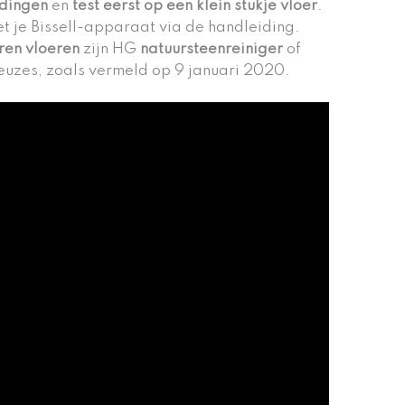
udingen
en
test eerst op een klein stukje vloer
.
et je Bissell-apparaat via de handleiding.
en vloeren
zijn HG
natuursteenreiniger
of
euzes, zoals vermeld op 9 januari 2020.