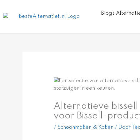
Ga
naar
Blogs Alternati
de
inhoud
Alternatieve bisse
voor Bissell-produc
/
Schoonmaken & Koken
/ Door
Tea