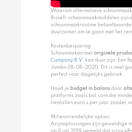
Waarom alternatieve schoonmaa
Bissell-schoonmaakmiddelen zijn e
schoonmaakroutine betaalbaarder
duurzamer om te gaan met het rei
Kostenbesparing
Schoonmaken met
originele produ
Company B.V.
kan duur zijn. Een fl
Jumbo (18-08-2021). Dit is veel g
perfect voor dagelijks gebruik.
Houd je
budget in balans
door
alt
platforms zoals bol.com die minder
tientallen euro’s per jaar zonder in
Milieuvriendelijke opties
Azijnoplossingen zijn geweldige mi
op 11 juli 2019 gemeld dat azijn e