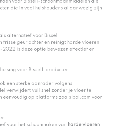
vinden voor Bissell-schoonmaakmiddelen die
ucten die in veel huishoudens al aanwezig zijn
.
ls alternatief voor Bissell
frisse geur achter en reinigt harde vloeren
-2022 is deze optie bewezen effectief en
lossing voor Bissell-producten.
ook een sterke aanrader volgens
l verwijdert vuil snel zonder je vloer te
 eenvoudig op platforms zoals bol.com voor
en
atief voor het schoonmaken van
harde vloeren
.