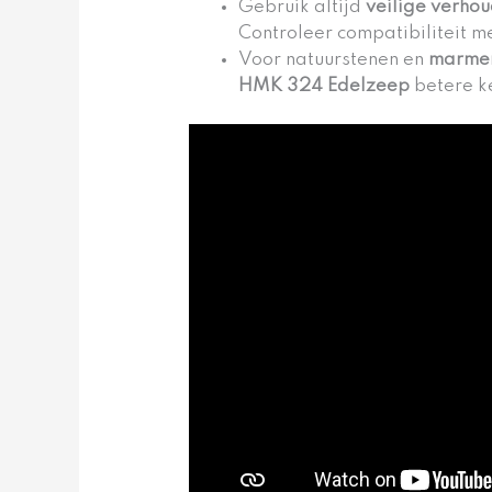
Gebruik altijd
veilige verho
Controleer compatibiliteit m
Voor natuurstenen en
marmer
HMK 324 Edelzeep
betere k