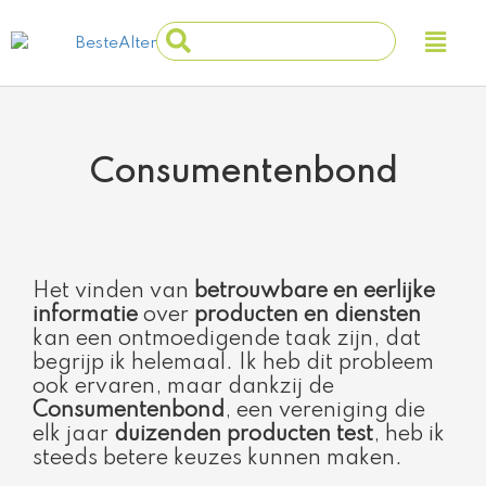
Ga
Main
Search
naar
Men
...
de
inhoud
Consumentenbond
Het vinden van
betrouwbare en eerlijke
informatie
over
producten en diensten
kan een ontmoedigende taak zijn, dat
begrijp ik helemaal. Ik heb dit probleem
ook ervaren, maar dankzij de
Consumentenbond
, een vereniging die
elk jaar
duizenden producten test
, heb ik
steeds betere keuzes kunnen maken.