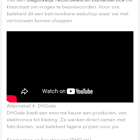
met een
toegankelijk retourbeleid en klantenservice
die
klaarstaat om vragen te beantwoorden. Voor ons
betekent dit een betrouwbare webshop waar we met
vertrouwen kunnen shoppen.
Alternatief 4: DHGate
DHGate biedt een enorme keuze aan producten, van
elektronica tot kleding. Ze werken direct samen met
fabrikanten, wat betekent lagere prijzen voor jou.