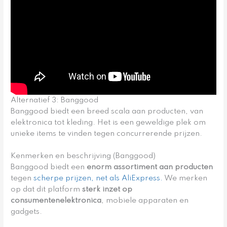
Alternatief 3: Banggood
Banggood biedt een breed scala aan producten, van
elektronica tot kleding. Het is een geweldige plek om
unieke items te vinden tegen concurrerende prijzen.
Kenmerken en beschrijving (Banggood)
Banggood biedt een
enorm assortiment aan producten
tegen
scherpe prijzen, net als AliExpress.
We merken
op dat dit platform
sterk inzet op
consumentenelektronica
, mobiele apparaten en
gadgets.