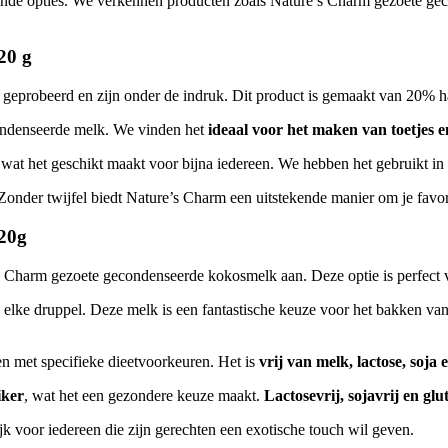
hillende opties. We verkennen producten zoals Nature’s Charm gezoete 
20 g
obeerd en zijn onder de indruk. Dit product is gemaakt van 20% haver
econdenseerde melk. We vinden het
ideaal voor het maken van toetjes 
 wat het geschikt maakt voor bijna iedereen. We hebben het gebruikt in
. Zonder twijfel biedt Nature’s Charm een uitstekende manier om je favo
320g
Charm gezoete gecondenseerde kokosmelk aan. Deze optie is perfect v
in elke druppel. Deze melk is een fantastische keuze voor het bakken van
en met specifieke dieetvoorkeuren. Het is
vrij van melk, lactose, soja 
iker
, wat het een gezondere keuze maakt.
Lactosevrij, sojavrij en glu
lijk voor iedereen die zijn gerechten een exotische touch wil geven.