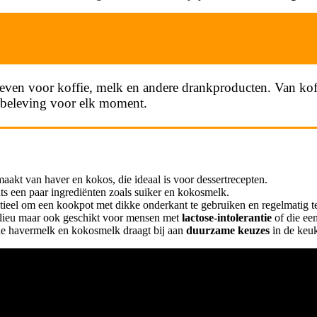
tieven voor koffie, melk en andere drankproducten. Van kof
kbeleving voor elk moment.
aakt van haver en kokos, die ideaal is voor dessertrecepten.
s een paar ingrediënten zoals suiker en kokosmelk.
tieel om een kookpot met dikke onderkant te gebruiken en regelmatig te
milieu maar ook geschikt voor mensen met
lactose-intolerantie
of die een
rde havermelk en kokosmelk draagt bij aan
duurzame keuzes
in de keu