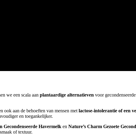
nen we een scala aan
plantaardige alternatieven
voor gecondenseerde 
en ook aan de behoeften van mensen met
lactose-intolerantie of een ve
nvoudiger en toegankelijker.
n Gecondenseerde Havermelk
en
Nature’s Charm Gezoete Gecon
smaak of textuur.