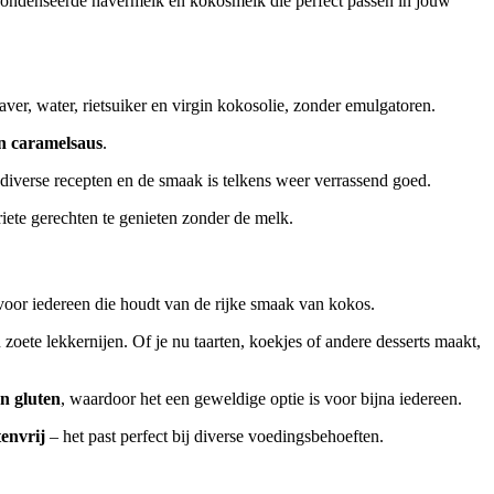
gecondenseerde havermelk en kokosmelk die perfect passen in jouw
, water, rietsuiker en virgin kokosolie, zonder emulgatoren.
en caramelsaus
.
 diverse recepten en de smaak is telkens weer verrassend goed.
riete gerechten te genieten zonder de melk.
oor iedereen die houdt van de rijke smaak van kokos.
 zoete lekkernijen. Of je nu taarten, koekjes of andere desserts maakt,
en gluten
, waardoor het een geweldige optie is voor bijna iedereen.
tenvrij
– het past perfect bij diverse voedingsbehoeften.