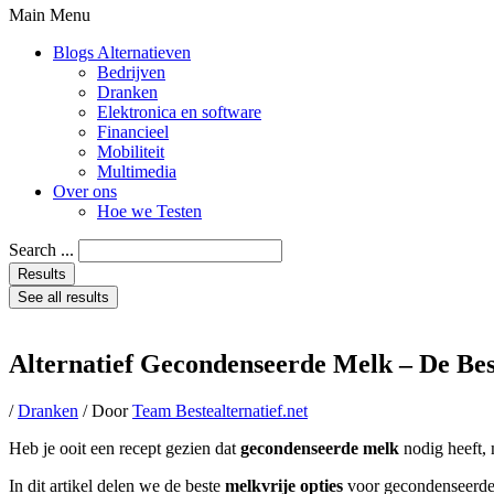
Main Menu
Blogs Alternatieven
Bedrijven
Dranken
Elektronica en software
Financieel
Mobiliteit
Multimedia
Over ons
Hoe we Testen
Search ...
Results
See all results
Alternatief Gecondenseerde Melk – De Bes
/
Dranken
/ Door
Team Bestealternatief.net
Heb je ooit een recept gezien dat
gecondenseerde melk
nodig heeft, 
In dit artikel delen we de beste
melkvrije opties
voor gecondenseerde