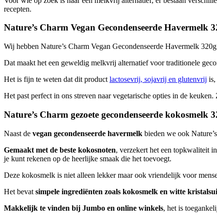
Voor wie op zoek is naar een melkvrij alternatief, er bestaan versc
recepten.
Nature’s Charm Vegan Gecondenseerde Havermelk 3
Wij hebben Nature’s Charm Vegan Gecondenseerde Havermelk 320g gepr
Dat maakt het een geweldig melkvrij alternatief voor traditionele g
Het is fijn te weten dat dit product
lactosevrij, sojavrij en glutenvrij
is,
Het past perfect in ons streven naar vegetarische opties in de keuken
Nature’s Charm gezoete gecondenseerde kokosmelk 
Naast de
vegan gecondenseerde havermelk
bieden we ook Nature’s 
Gemaakt met de beste kokosnoten
, verzekert het een topkwaliteit 
je kunt rekenen op de heerlijke smaak die het toevoegt.
Deze kokosmelk is niet alleen lekker maar ook vriendelijk voor mens
Het bevat
simpele ingrediënten zoals kokosmelk en witte kristalsu
Makkelijk te vinden bij Jumbo en online winkels
, het is toeganke