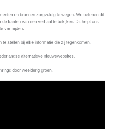
umenten en bronnen zorgvuldig te wegen. We oefenen dit
ende kanten van een verhaal te bekijken. Dit helpt ons
te vermijden.
te stellen bij elke informatie die zij tegenkomen.
ederlandse alternatieve nieuwswebsites.