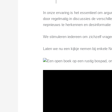
In onze ervaring is het essentieel om arg
door regelmatig in discussies de verschill
nepnieuws te herkennen en desinformatie 
We stimuleren iedereen om zichzelf vragen 
Laten we nu een kijkje nemen bij enkele N