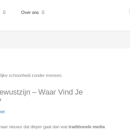
Over ons
Bewustzijn – Waar Vind Je
?
net
naar nieuws dat dieper gaat dan wat
traditionele media