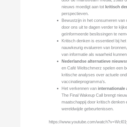
nieuws moedigt aan tot
kritisch d
perspectieven.
Bewustzijn in het consumeren van 
door ons uit te dagen verder te kijk
geïnformeerde beslissingen te nem
Kritisch denken is essentieel bij he
nauwkeurig evalueren van bronnen, 
van informatie als waarheid kunne
Nederlandse alternatieve nieuws
en Café Weltschmerz spelen een bel
kritische analyses over actuele on
vaccinatieprogramma’s.
Het verkennen van
internationale
The Final Wakeup Call brengt nieuw
maatschappij door kritisch denken e
wereldwijde gebeurtenissen.
https://www.youtube.com/watch?v=Wcl0