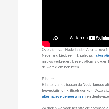
Overzicht van Nederlandse Alternatieve N
Nederland biedt een rijk palet aan
alternat
nieuws verbreden. Deze platforms dagen le
de wereld om hen heen.
Ellaster
Ellaster valt op tussen de
Nederlandse al
bewustzijn en kritisch denken
. Deze sit
alternatieve geneeswijzen
en denkwijz
Zo dagen we vaak het officiële coronabelei