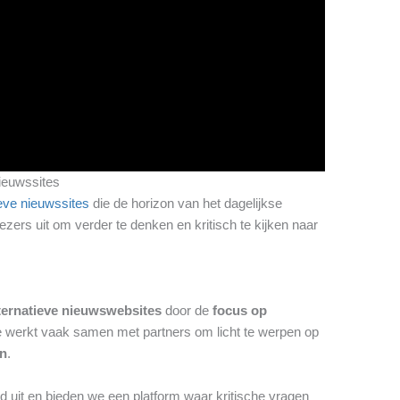
ieuwssites
ieve nieuwssites
die de horizon van het dagelijkse
zers uit om verder te denken en kritisch te kijken naar
ternatieve nieuwswebsites
door de
focus op
e werkt vaak samen met partners om licht te werpen op
en
.
d uit en bieden we een platform waar kritische vragen