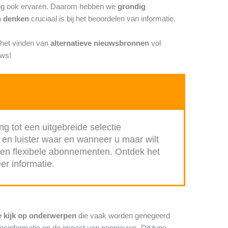
aging ook ervaren. Daarom hebben we
grondig
h denken
cruciaal is bij het beoordelen van informatie.
r het vinden van
alternatieve nieuwsbronnen
vol
uws!
ng tot een uitgebreide selectie
 en luister waar en wanneer u maar wilt
p en flexibele abonnementen. Ontdek het
er informatie.
e kijk op onderwerpen
die vaak worden genegeerd
esinformatie en de impact van nepnieuws. Dit type