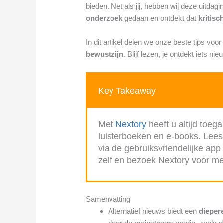
bieden. Net als jij, hebben wij deze uitd
onderzoek
gedaan en ontdekt dat
kritisc
In dit artikel delen we onze beste tips voo
bewustzijn
. Blijf lezen, je ontdekt iets nie
Key Takeaway
Met
Nextory
heeft u altijd toega
luisterboeken en e-books. Lees
via de gebruiksvriendelijke ap
zelf en bezoek Nextory voor me
Samenvatting
Alternatief nieuws biedt een
dieper
door de mainstream media, zoals d