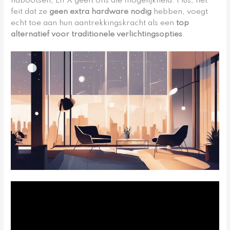
nabootsen, LIFX geeft ons die mogelijkheid. Plus, het
feit dat ze
geen extra hardware nodig
hebben, voegt
echt toe aan hun aantrekkingskracht als een
top
alternatief voor traditionele verlichtingsopties
.