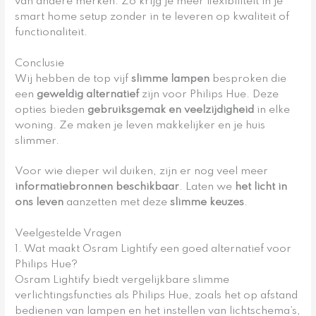
van andere merken. Zo krijg je meer flexibiliteit in je
smart home setup zonder in te leveren op kwaliteit of
functionaliteit.
Conclusie
Wij hebben de top vijf
slimme lampen
besproken die
een
geweldig alternatief
zijn voor Philips Hue. Deze
opties bieden
gebruiksgemak en veelzijdigheid
in elke
woning. Ze maken je leven makkelijker en je huis
slimmer.
Voor wie dieper wil duiken, zijn er nog veel meer
informatiebronnen beschikbaar
. Laten we
het licht in
ons leven
aanzetten met deze
slimme keuzes
.
Veelgestelde Vragen
1. Wat maakt Osram Lightify een goed alternatief voor
Philips Hue?
Osram Lightify biedt vergelijkbare slimme
verlichtingsfuncties als Philips Hue, zoals het op afstand
bedienen van lampen en het instellen van lichtschema’s,