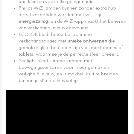
aan kleuren voor elke gelegenheid.
Philips WiZ lampen kunnen zonder extra hub
direct verbonden worden met wifi, zijn
energiezuinig
, en de WiZ-app maakt het beheren
van verlichting in huis eenvoudig.
ECOLOR biedt betaalbare slimme
verlichtingsopties met
unieke ontwerpen
die
gemakkelijk te bedienen zijn via smartphones of
tablets, waarmee je de perfecte sfeer creëert.
Yeelight biedt slimme lampen met
bewegingssensoren voor meer gemak en
veiligheid in huis, en is makkelijk uit te breiden
binnen je slimme huis setup.