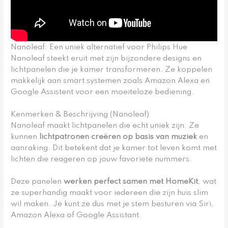
Nanoleaf: Een uniek alternatief voor Philips Hue
Nanoleaf steekt eruit met zijn bijzondere designs en
lichtpanelen die je kamer transformeren. Ze koppelen
makkelijk aan smart systemen zoals Amazon Alexa en
Google Assistent voor een moeiteloze bediening.
Kenmerken & Beschrijving (Nanoleaf)
Nanoleaf maakt lichtpanelen die echt uniek zijn. Ze
kunnen
lichtpatronen creëren op basis van muziek
en
aanraking. Dit betekent dat je kamer tot leven komt met
lichten die reageren op jouw favoriete nummers.
Deze panelen
werken perfect samen met HomeKit
, wat
ze superhandig maakt voor iedereen die zijn huis slim
wil maken. Je kunt ze dus met je stem besturen via Siri,
Amazon Alexa of Google Assistant.