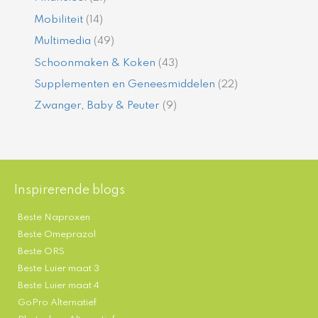
Mobiliteit
(14)
Multimedia
(49)
Schoonmaken & Koken
(43)
Supplementen en Geneesmiddelen
(22)
Zwanger, Baby & Peuter
(9)
Inspirerende blogs
Beste Naproxen
Beste Omeprazol
Beste ORS
Beste Luier maat 3
Beste Luier maat 4
GoPro Alternatief