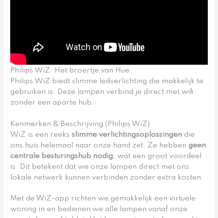
Philips WiZ: Het broertje van Hue
Philips WiZ biedt slimme ledverlichting die makkelijk te
gebruiken is. Deze lampen verbind je direct met wifi
zonder een aparte hub.
Kenmerken & Beschrijving (Philips WiZ)
WiZ is een reeks
slimme verlichtingsoplossingen
die
ons huis helemaal naar onze hand zet. Ze hebben
geen
centrale besturingshub nodig
, wat een groot voordeel
is. Dit betekent dat we onze lampen direct met ons
lokale netwerk kunnen verbinden zonder extra kosten.
Met de WiZ-app richten we gemakkelijk een virtuele
woning in en bedienen we alle lampen vanaf onze