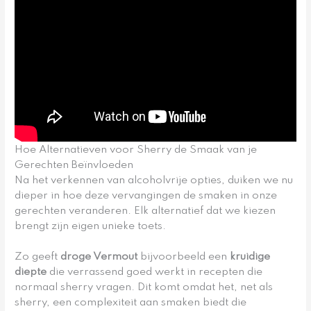
Hoe Alternatieven voor Sherry de Smaak van je
Gerechten Beïnvloeden
Na het verkennen van alcoholvrije opties, duiken we nu
dieper in hoe deze vervangingen de smaken in onze
gerechten veranderen. Elk alternatief dat we kiezen
brengt zijn eigen unieke toets.
Zo geeft
droge Vermout
bijvoorbeeld een
kruidige
diepte
die verrassend goed werkt in recepten die
normaal sherry vragen. Dit komt omdat het, net als
sherry, een complexiteit aan smaken biedt die