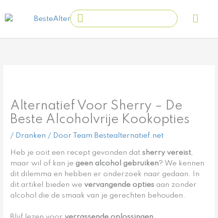
Ga
Main
Search
naar
Men
...
de
inhoud
Alternatief Voor Sherry – De
Beste Alcoholvrije Kookopties
/
Dranken
/ Door
Team Bestealternatief.net
Heb je ooit een recept gevonden dat
sherry vereist
,
maar wil of kan je
geen alcohol gebruiken
? We kennen
dit dilemma en hebben er onderzoek naar gedaan. In
dit artikel bieden we
vervangende opties
aan zonder
alcohol die de smaak van je gerechten behouden.
Blijf lezen voor
verrassende oplossingen
.