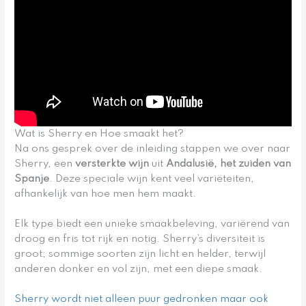
Wat is Sherry en Hoe smaakt het?
Na ons gesprek over de inleiding stappen we over naar
Sherry, een
versterkte wijn
uit
Andalusië, het zuiden van
Spanje
. Deze speciale wijn kent veel variëteiten,
afhankelijk van hoe men hem maakt.
Elk type biedt een unieke smaakbeleving, variërend van
droog en fris tot rijk en notig. Sherry’s diversiteit is
groot; sommige soorten zijn licht en helder, terwijl
anderen donker en vol zijn, met een diepe smaak.
Sherry wordt niet alleen puur gedronken maar ook