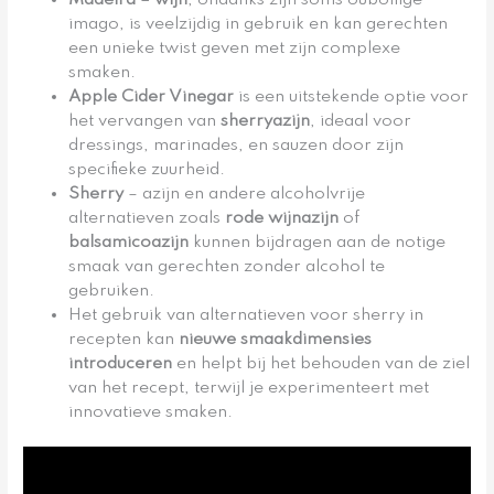
imago, is veelzijdig in gebruik en kan gerechten
een unieke twist geven met zijn complexe
smaken.
Apple Cider Vinegar
is een uitstekende optie voor
het vervangen van
sherryazijn
, ideaal voor
dressings, marinades, en sauzen door zijn
specifieke zuurheid.
Sherry
– azijn en andere alcoholvrije
alternatieven zoals
rode wijnazijn
of
balsamicoazijn
kunnen bijdragen aan de notige
smaak van gerechten zonder alcohol te
gebruiken.
Het gebruik van alternatieven voor sherry in
recepten kan
nieuwe smaakdimensies
introduceren
en helpt bij het behouden van de ziel
van het recept, terwijl je experimenteert met
innovatieve smaken.