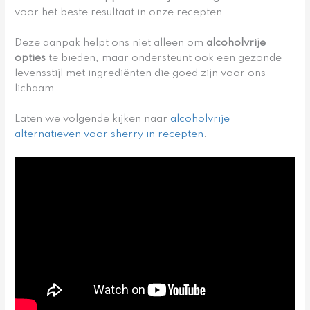
voor het beste resultaat in onze recepten.
Deze aanpak helpt ons niet alleen om
alcoholvrije
opties
te bieden, maar ondersteunt ook een gezonde
levensstijl met ingrediënten die goed zijn voor ons
lichaam.
Laten we volgende kijken naar
alcoholvrije
alternatieven voor sherry in recepten
.