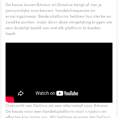
De keuze tussen Bitvavo en Binance hangt af van je
persoonlijke voorkeuren, handelsfrequentie en
ervaringsniveau. Beide platforms hebben hun sterke en
zwakke punten, maar door deze vergelijking krijgen we
een duidelijk beeld van wat elk platform te bieden
heeft.
Overzicht van DeGiro als een alternatief voor Bitvavo
De keuze voor een handelsplatform voor crypto’s en
effecten kan lastig zijn. Wij hebben ervaren dat DeGiro