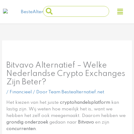
Ga
Main
Search
naar
Men
...
de
inhoud
Bitvavo Alternatief – Welke
Nederlandse Crypto Exchanges
Zijn Beter?
/
Financieel
/ Door
Team Bestealternatief.net
Het kiezen van het juiste
cryptohandelsplatform
kan
lastig zijn. Wij weten hoe moeilijk het is, want we
hebben het zelf ook meegemaakt. Daarom hebben we
grondig onderzoek
gedaan naar
Bitvavo
en zijn
concurrenten
.