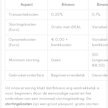
Aspect
Bitvavo
Binan
Transactiekosten
0,25%
0,1%
Stortingskosten
Gratis met iDEAL
Variabel
(Euro)
Opnamekosten
€ 0,00 +
Variabel
(Euro)
bankkosten
bankkost
$10
Minimum storting
Geen
(ongevee
€8,50)
Gebruikersinterface
Beginnervriendelijk
Gevorde
Uit onze ervaring blijkt dat Bitvavo erg aantrekkelijk is
voor beginners door de eenvoudige opzet en het
ontbreken van een minimaal stortingsbedrag. De
stortingskosten
zijn een groot pluspunt; gratis storten