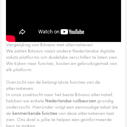
Vergelijking van Bitvavo met alternatieven
We zetten Bitvavo naast andere Nederlandse digitale
valuta platforms om duidelijke verschillen te laten zien.
We kijken naar functies, kosten en gebruiksgemak van
elk platform.
Overzicht van de belangrijkste functies van de
alternatieven
In onze zoektocht naar het beste Bitvavo alternatief,
hebben we enkele
Nederlandse ruilbeurzen
grondig
onderzocht. Hieronder volgt een eenvoudige tabel die
de
kenmerkende functies
van deze alternatieven laat
zien. Ons doel is jullie te helpen een geïnformeerde
keus te maken.