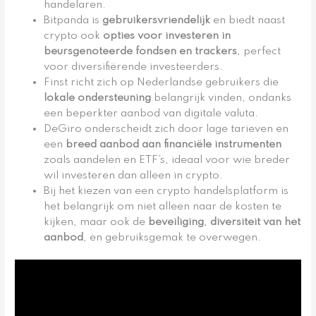
handelaren.
Bitpanda is
gebruikersvriendelijk
en biedt naast
crypto ook
opties voor investeren in
beursgenoteerde fondsen en trackers
, perfect
voor diversifiërende investeerders.
Finst richt zich op Nederlandse gebruikers die
lokale ondersteuning
belangrijk vinden, ondanks
een beperkter aanbod van digitale valuta.
DeGiro onderscheidt zich door lage tarieven en
een
breed aanbod aan financiële instrumenten
zoals aandelen en ETF’s, ideaal voor wie breder
wil investeren dan alleen in crypto.
Bij het kiezen van een crypto handelsplatform is
het belangrijk om niet alleen naar de kosten te
kijken, maar ook de
beveiliging
,
diversiteit van het
aanbod
, en gebruiksgemak te overwegen.