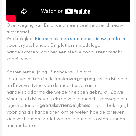
Overweging van Binance als een veelbelovend nieuw
alternatief
We bekijken
Binance als een spannend nieuw platform
voor cryptohandel. Dit platform biedt lage
handelskosten, wat het een sterke concurrent maakt
van Bitvavo.
Kostenvergelijking: Binance vs. Bitvavo
Laten we duiken in de
kostenvergelijking
tussen Binance
en Bitvavo, twee van de meest populaire
handelsplatforms die we zelf hebben gebruikt. Zowel
Binance als Bitvavo trekken veel aandacht vanwege hun
lage kosten en
gebruiksvriendelijkheid
. Het is belangrijk
voor ons als handelaren om te weten hoe de tarieven
zich verhouden, zodat we onze handelskosten kunnen
minimaliseren.