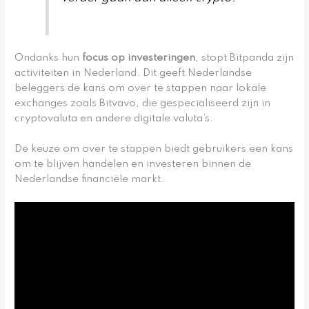
Ondanks hun
focus op investeringen
, stopt Bitpanda zijn
activiteiten in Nederland. Dit geeft Nederlandse
beleggers de kans om over te stappen naar lokale
exchanges zoals Bitvavo, die gespecialiseerd zijn in
cryptovaluta en andere digitale valuta’s.
De keuze om over te stappen biedt gebruikers een kans
om te blijven handelen en investeren binnen de
Nederlandse financiële markt.