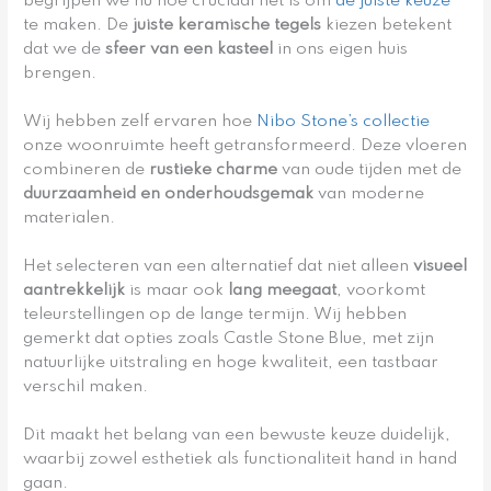
begrijpen we nu hoe cruciaal het is om
de juiste keuze
te maken. De
juiste keramische tegels
kiezen betekent
dat we de
sfeer van een kasteel
in ons eigen huis
brengen.
Wij hebben zelf ervaren hoe
Nibo Stone’s collectie
onze woonruimte heeft getransformeerd. Deze vloeren
combineren de
rustieke charme
van oude tijden met de
duurzaamheid en onderhoudsgemak
van moderne
materialen.
Het selecteren van een alternatief dat niet alleen
visueel
aantrekkelijk
is maar ook
lang meegaat
, voorkomt
teleurstellingen op de lange termijn. Wij hebben
gemerkt dat opties zoals Castle Stone Blue, met zijn
natuurlijke uitstraling en hoge kwaliteit, een tastbaar
verschil maken.
Dit maakt het belang van een bewuste keuze duidelijk,
waarbij zowel esthetiek als functionaliteit hand in hand
gaan.