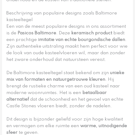
onderhoud en de kosten van traditionele stenen.
Beschrijving van populaire designs zoals Baltimore
kasteeltegel
Een van de meest populaire designs in ons assortiment
is de
Pasicos Baltimore
. Deze
keramisch product
biedt
een prachtige
imitatie van echte bourgondische dallen
.
Zijn authentieke uitstraling maakt hem perfect voor wie
de look van oude kasteelvloeren wil, maar dan zonder
het zware onderhoud dat natuursteen vereist.
De Baltimore kasteeltegel staat bekend om zijn
unieke
mix van formaten en natuurgetrouwe kleuren
. Hij
brengt de rustieke charme van een oud kasteel naar
moderne woonruimtes. Het is een
betaalbaar
alternatief
dat de schoonheid en het gevoel van echte
Castle Stones vloeren biedt, zonder de nadelen.
Dit design is bijzonder geliefd voor zijn hoge kwaliteit
en vermogen om elke ruimte een
warme, uitnodigende
sfeer
te geven.