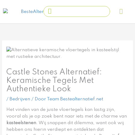
Ga
Main
Search
naar
Men
...
de
inhoud
Castle Stones Alternatief:
Keramische Tegels Met
Authentieke Look
/
Bedrijven
/ Door
Team Bestealternatief.net
Het vinden van de juiste vloertegels kan lastig zijn,
vooral als je op zoek bent naar iets met de charme van
kasteelstenen
. Wij snappen dit dilemma, want ook wij
hebben ons hierin verdiept en ontdekten dat