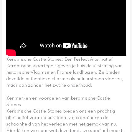
Keramische Castle Stones: Een Perfect Alternatief
Keramische vloertegels geven je huis de uitstraling van
historische Vlaamse en Franse landhuizen. Ze bieden
dezelfde authentieke charme als natuurstenen vloeren,
maar dan zonder het zware onderhoud.
Kenmerken en voordelen van keramische Castle
Stones
Keramische Castle Stones bieden ons een prachtig
alternatief voor natuursteen. Ze combineren de
schoonheid van het verleden met het gemak van nu.
Hier kijken we naar wat deze tegels zo speciaal maakt.