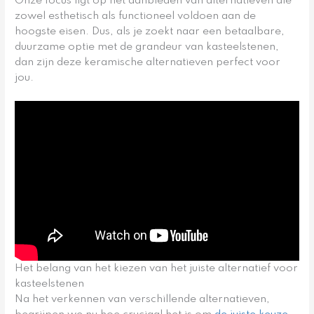
Onze focus ligt op het aanbieden van alternatieven die
zowel esthetisch als functioneel voldoen aan de
hoogste eisen. Dus, als je zoekt naar een betaalbare,
duurzame optie met de grandeur van kasteelstenen,
dan zijn deze keramische alternatieven perfect voor
jou.
Het belang van het kiezen van het juiste alternatief voor
kasteelstenen
Na het verkennen van verschillende alternatieven,