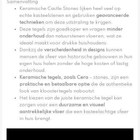
Samenvatting
Keramische Castle Stones lijken heel veel op
echte kasteelstenen en gebruiken
geavanceerde
technieken
om deze uitstraling te krijgen.
Deze tegels zijn goedkoper en vragen
minder
onderhoud
dan natuurstenen vloeren, wat ze
ideaal maakt voor drukke huishoudens.
Dankzij de
verscheidenheid in designs
kunnen
mensen de sfeer van historische gebouwen in hun
eigen huis halen zonder de hoge kosten of lastig
onderhoud.
Keramische tegels, zoals Cera
– stones, zijn een
praktische en betaalbare optie
die de authentieke
look van kloostertegels nabootst.
Het kiezen van de juiste keramische tegel kan
zorgen voor een
duurzame en visueel
aantrekkelijke vloer
die een kasteelachtige sfeer
in huis brengt.