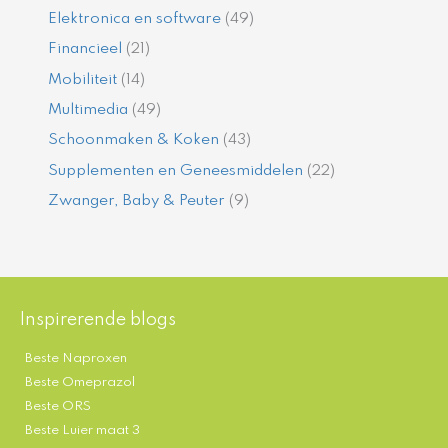
Elektronica en software
(49)
Financieel
(21)
Mobiliteit
(14)
Multimedia
(49)
Schoonmaken & Koken
(43)
Supplementen en Geneesmiddelen
(22)
Zwanger, Baby & Peuter
(9)
Inspirerende blogs
Beste Naproxen
Beste Omeprazol
Beste ORS
Beste Luier maat 3