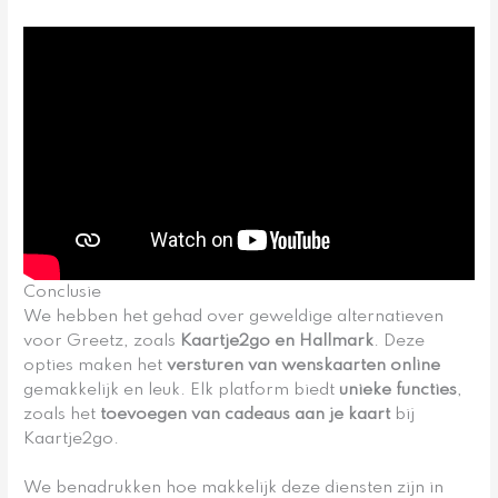
Conclusie
We hebben het gehad over geweldige alternatieven
voor Greetz, zoals
Kaartje2go en Hallmark
. Deze
opties maken het
versturen van wenskaarten online
gemakkelijk en leuk. Elk platform biedt
unieke functies
,
zoals het
toevoegen van cadeaus aan je kaart
bij
Kaartje2go.
We benadrukken hoe makkelijk deze diensten zijn in