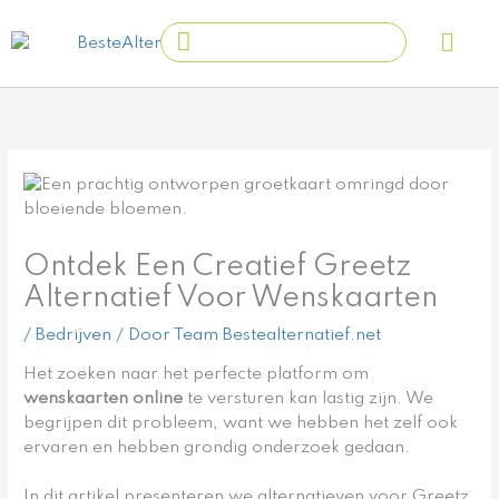
Ga
Main
Search
naar
Men
...
de
inhoud
Ontdek Een Creatief Greetz
Alternatief Voor Wenskaarten
/
Bedrijven
/ Door
Team Bestealternatief.net
Het zoeken naar het perfecte platform om
wenskaarten online
te versturen kan lastig zijn. We
begrijpen dit probleem, want we hebben het zelf ook
ervaren en hebben grondig onderzoek gedaan.
In dit artikel presenteren we alternatieven voor Greetz,