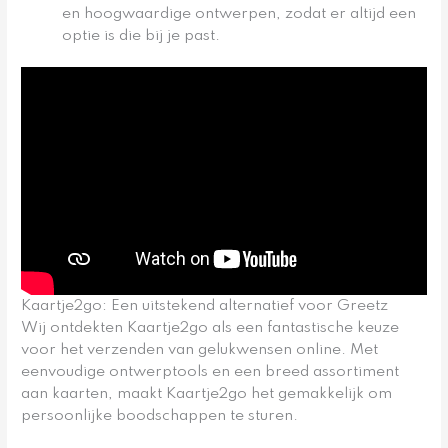
en hoogwaardige ontwerpen, zodat er altijd een
optie is die bij je past.
Kaartje2go: Een uitstekend alternatief voor Greetz
Wij ontdekten Kaartje2go als een fantastische keuze
voor het verzenden van gelukwensen online. Met
eenvoudige ontwerptools en een breed assortiment
aan kaarten, maakt Kaartje2go het gemakkelijk om
persoonlijke boodschappen te sturen.