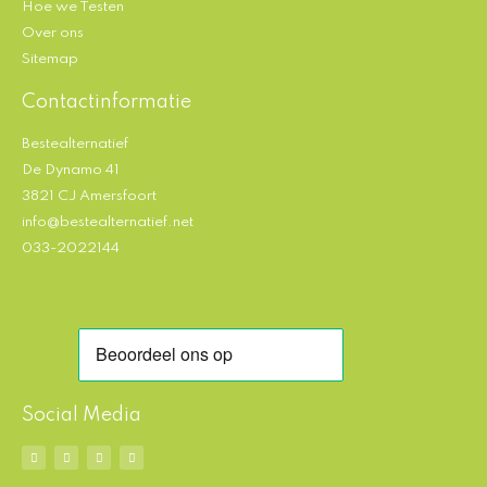
Hoe we Testen
Over ons
Sitemap
Contactinformatie
Bestealternatief
De Dynamo 41
3821 CJ Amersfoort
info@bestealternatief.net
033-2022144
Social Media
F
I
L
P
a
n
i
i
c
s
n
n
e
t
k
t