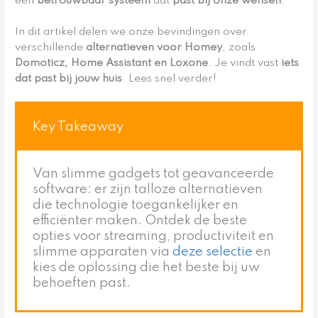
een
betrouwbaar systeem
dat
past bij onze wensen
.
In dit artikel delen we onze bevindingen over
verschillende
alternatieven voor Homey
, zoals
Domoticz, Home Assistant en Loxone
. Je vindt vast
iets
dat past bij jouw huis
. Lees snel verder!
Key Takeaway
Van slimme gadgets tot geavanceerde
software: er zijn talloze alternatieven
die technologie toegankelijker en
efficiënter maken. Ontdek de beste
opties voor streaming, productiviteit en
slimme apparaten via
deze selectie
en
kies de oplossing die het beste bij uw
behoeften past.