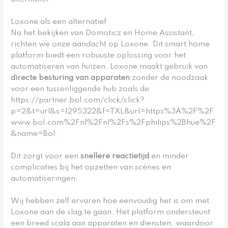
Loxone als een alternatief
Na het bekijken van Domoticz en Home Assistant,
richten we onze aandacht op Loxone. Dit smart home
platform biedt een robuuste oplossing voor het
automatiseren van huizen. Loxone maakt gebruik van
directe besturing van apparaten
zonder de noodzaak
voor een tussenliggende hub zoals de
https://partner.bol.com/click/click?
p=2&t=url&s=1295322&f=TXL&url=https%3A%2F%2F
www.bol.com%2Fnl%2Fnl%2Fs%2Fphilips%2Bhue%2F
&name=Bol.
Dit zorgt voor een
snellere reactietijd
en minder
complicaties bij het opzetten van scènes en
automatiseringen.
Wij hebben zelf ervaren hoe eenvoudig het is om met
Loxone aan de slag te gaan. Het platform ondersteunt
een breed scala aan apparaten en diensten, waardoor