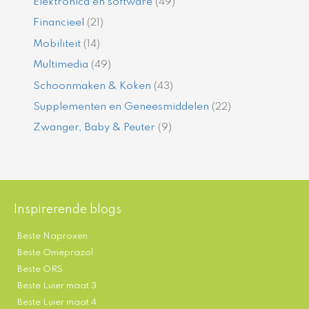
Elektronica en software
(49)
Financieel
(21)
Mobiliteit
(14)
Multimedia
(49)
Schoonmaken & Koken
(43)
Supplementen en Geneesmiddelen
(22)
Zwanger, Baby & Peuter
(9)
Inspirerende blogs
Beste Naproxen
Beste Omeprazol
Beste ORS
Beste Luier maat 3
Beste Luier maat 4