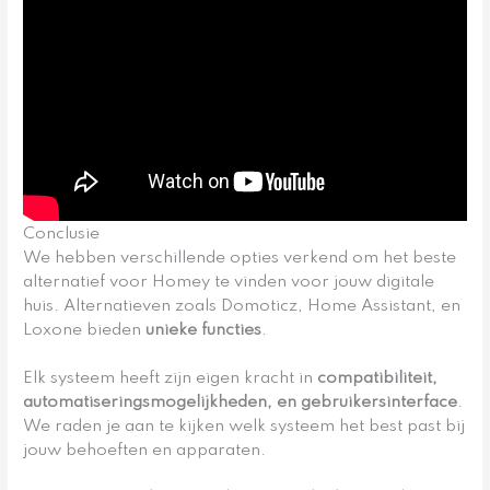
Conclusie
We hebben verschillende opties verkend om het beste
alternatief voor Homey te vinden voor jouw digitale
huis. Alternatieven zoals Domoticz, Home Assistant, en
Loxone bieden
unieke functies
.
Elk systeem heeft zijn eigen kracht in
compatibiliteit,
automatiseringsmogelijkheden, en gebruikersinterface
.
We raden je aan te kijken welk systeem het best past bij
jouw behoeften en apparaten.