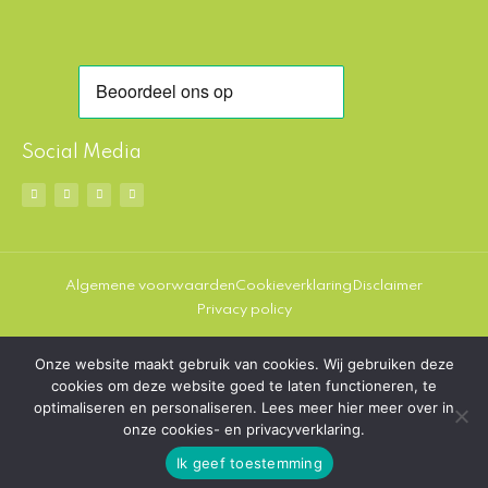
Social Media
F
I
L
P
a
n
i
i
c
s
n
n
e
t
k
t
b
a
e
e
o
g
d
r
o
r
i
e
k
a
n
s
-
m
t
Algemene voorwaarden
Cookieverklaring
Disclaimer
s
q
Privacy policy
u
a
r
e
Onze website maakt gebruik van cookies. Wij gebruiken deze
© 2026 Bestealternatief.net
cookies om deze website goed te laten functioneren, te
optimaliseren en personaliseren. Lees meer hier meer over in
onze cookies- en privacyverklaring.
Ik geef toestemming