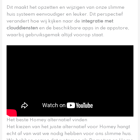
Dit maakt het opzetten en wijzigen van onze slimme
huis systeem eenvoudiger en leuker. Dit perspectief
verandert hoe wij kijken naar de
integratie met
clouddiensten
en de beschikbare apps in de appstore,
waarbij gebruiksgemak altijd voorop staat.
Het beste Homey alternatief vinden
Het kiezen van het juiste alternatief voor Homey hangt
echt af van wat we nodig hebben voor ons slimme huis.