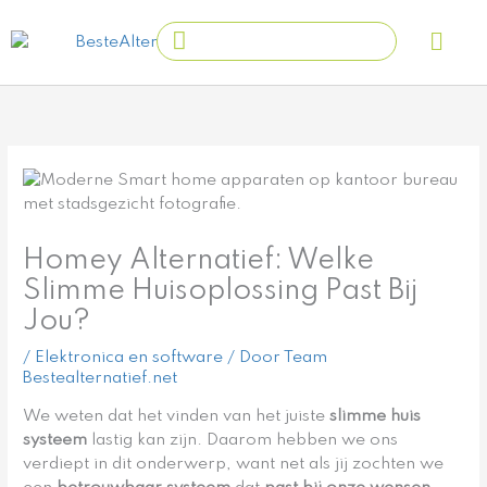
Ga
Main
Search
naar
Men
...
de
inhoud
Homey Alternatief: Welke
Slimme Huisoplossing Past Bij
Jou?
/
Elektronica en software
/ Door
Team
Bestealternatief.net
We weten dat het vinden van het juiste
slimme huis
systeem
lastig kan zijn. Daarom hebben we ons
verdiept in dit onderwerp, want net als jij zochten we