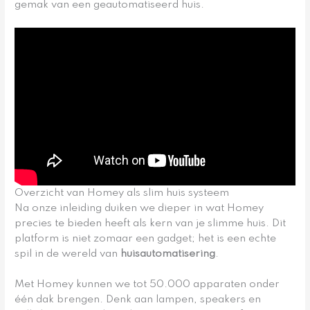
gemak van een geautomatiseerd huis.
Overzicht van Homey als slim huis systeem
Na onze inleiding duiken we dieper in wat Homey
precies te bieden heeft als kern van je slimme huis. Dit
platform is niet zomaar een gadget; het is een echte
spil in de wereld van
huisautomatisering
.
Met Homey kunnen we tot 50.000 apparaten onder
één dak brengen. Denk aan lampen, speakers en