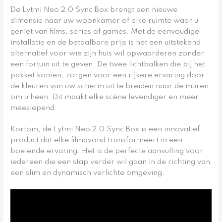
De Lytmi Neo 2.0 Sync Box brengt een nieuwe
dimensie naar uw woonkamer of elke ruimte waar u
geniet van films, series of games. Met de eenvoudige
installatie en de betaalbare prijs is het een uitstekend
alternatief voor wie zijn huis wil opwaarderen zonder
een fortuin uit te geven. De twee lichtbalken die bij het
pakket komen, zorgen voor een rijkere ervaring door
de kleuren van uw scherm uit te breiden naar de muren
om u heen. Dit maakt elke scène levendiger en meer
meeslepend.
Kortom, de Lytmi Neo 2.0 Sync Box is een innovatief
product dat elke filmavond transformeert in een
boeiende ervaring. Het is de perfecte aanvulling voor
iedereen die een stap verder wil gaan in de richting van
een slim en dynamisch verlichte omgeving.