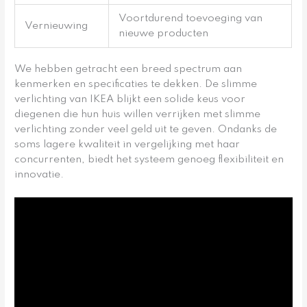
Voortdurend toevoeging van
Vernieuwing
nieuwe producten
We hebben getracht een breed spectrum aan
kenmerken en specificaties te dekken. De slimme
verlichting van IKEA blijkt een solide keus voor
diegenen die hun huis willen verrijken met slimme
verlichting zonder veel geld uit te geven. Ondanks de
soms lagere kwaliteit in vergelijking met haar
concurrenten, biedt het systeem genoeg flexibiliteit en
innovatie.