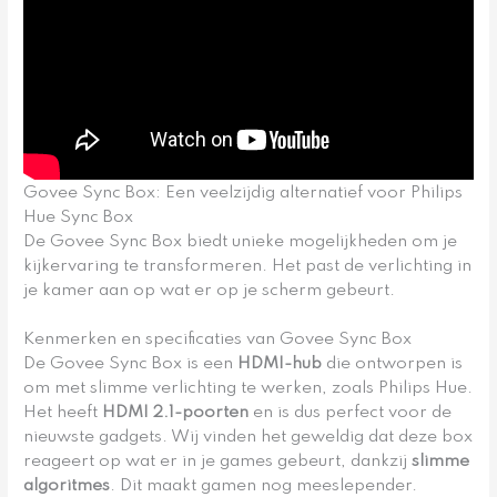
Govee Sync Box: Een veelzijdig alternatief voor Philips
Hue Sync Box
De Govee Sync Box biedt unieke mogelijkheden om je
kijkervaring te transformeren. Het past de verlichting in
je kamer aan op wat er op je scherm gebeurt.
Kenmerken en specificaties van Govee Sync Box
De Govee Sync Box is een
HDMI-hub
die ontworpen is
om met slimme verlichting te werken, zoals Philips Hue.
Het heeft
HDMI 2.1-poorten
en is dus perfect voor de
nieuwste gadgets. Wij vinden het geweldig dat deze box
reageert op wat er in je games gebeurt, dankzij
slimme
algoritmes
. Dit maakt gamen nog meeslepender.