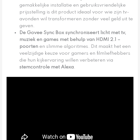
gemakkelijke installatie en gebruiksvriendelijke
prijsstelling is dit product ideaal voor wie zijn tv-
avonden wil transformeren zonder veel geld uit te
geven.
De Govee Sync Box synchroniseert licht met tv,
muziek en games met behulp van
HDMI 2.1
–
poorten
en slimme algoritmes. Dit maakt het een
veelzijdige keuze voor gamers en filmliefhebbers
die hun kijkervaring willen verbeteren via
stemcontrole met Alexa
.