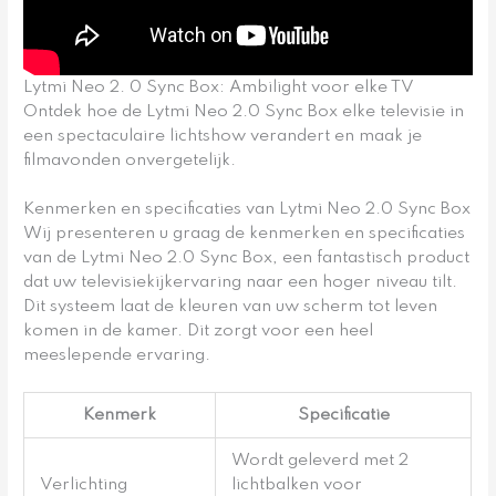
Lytmi Neo 2. 0 Sync Box: Ambilight voor elke TV
Ontdek hoe de Lytmi Neo 2.0 Sync Box elke televisie in
een spectaculaire lichtshow verandert en maak je
filmavonden onvergetelijk.
Kenmerken en specificaties van Lytmi Neo 2.0 Sync Box
Wij presenteren u graag de kenmerken en specificaties
van de Lytmi Neo 2.0 Sync Box, een fantastisch product
dat uw televisiekijkervaring naar een hoger niveau tilt.
Dit systeem laat de kleuren van uw scherm tot leven
komen in de kamer. Dit zorgt voor een heel
meeslepende ervaring.
Kenmerk
Specificatie
Wordt geleverd met 2
Verlichting
lichtbalken voor