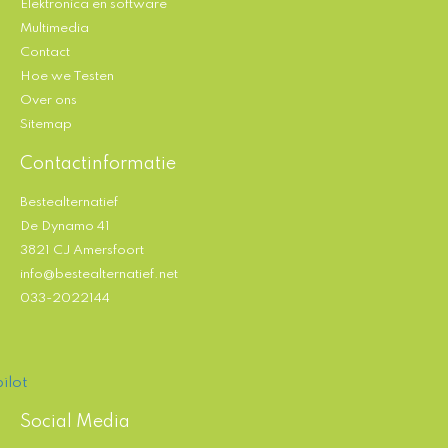
Elektronica en software
Multimedia
Contact
Hoe we Testen
Over ons
Sitemap
Contactinformatie
Bestealternatief
De Dynamo 41
3821 CJ Amersfoort
info@bestealternatief.net
033-2022144
ilot
Social Media