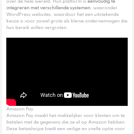
over de hele wereld. Hun platform is
eenvoudig te
integreren met verschillende systemen
, waaronder
WordPress websites, waardoor het een uitstekende
keuze is voor zowel grote als kleine ondernemingen die
hun bereik willen vergroten.
Amazon Pay
Amazon Pay maakt het makkelijker voor klanten om te
betalen met de gegevens die ze al op Amazon hebben.
Deze betaalwijze biedt een veilige en snelle optie voor