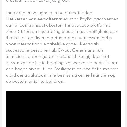
cruciaal is voor zakelijke groei.
Innovatie en veiligheid in betaalmethoden
Het kiezen van een alternatief voor PayPal gaat verder
dan alleen transactiekosten. Innovatieve platforms
zoals Stripe en FastSpring bieden naast veiligheid ook
flexibiliteit en diverse betaalopties, wat essentieel is
voor internationale zakelijke groei. Net zoals
succesvolle personen als Ewout Genemans hun
financiën hebben geoptimaliseerd, kun jij door het
kiezen van de juiste betalingsverwerker je bedrijf naar
een hoger niveau tillen. Veiligheid en efficiëntie moeten
altijd centraal staan in je beslissing om je financiën op
de beste manier te beheren.