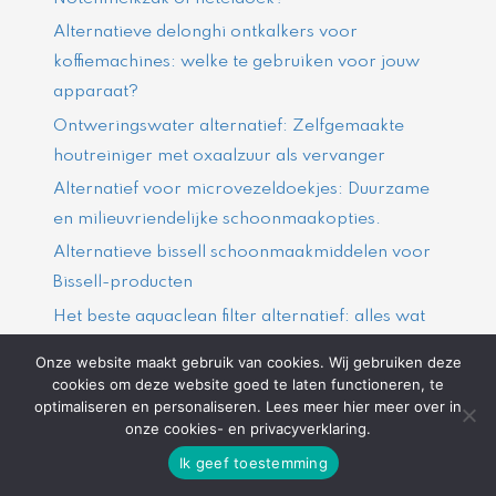
Alternatieve delonghi ontkalkers voor
koffiemachines: welke te gebruiken voor jouw
apparaat?
Ontweringswater alternatief: Zelfgemaakte
houtreiniger met oxaalzuur als vervanger
Alternatief voor microvezeldoekjes: Duurzame
en milieuvriendelijke schoonmaakopties.
Alternatieve bissell schoonmaakmiddelen voor
Bissell-producten
Het beste aquaclean filter alternatief: alles wat
je moet weten
Onze website maakt gebruik van cookies. Wij gebruiken deze
Het beste alternatief voor een Sage waterfilter
cookies om deze website goed te laten functioneren, te
optimaliseren en personaliseren. Lees meer hier meer over in
vinden: een complete gids voor sage waterfilter
onze cookies- en privacyverklaring.
alternatief.
Ik geef toestemming
Ontdek de kracht van een heftruck cursus