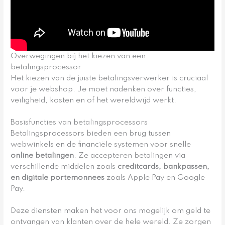
Overwegingen bij het kiezen van een
betalingsprocessor
Het kiezen van de juiste betalingsverwerker is cruciaal
voor je webshop. Je moet nadenken over functies,
veiligheid, kosten en of het wereldwijd werkt.
Basisfuncties van betalingsprocessors
Betalingsprocessors bieden een brug tussen
webwinkels en de financiële systemen voor snelle
online betalingen
. Ze accepteren betalingen via
verschillende middelen zoals
creditcards, bankpassen,
en digitale portemonnees
zoals Apple Pay en Google
Pay.
Deze diensten maken het voor ons mogelijk om geld te
ontvangen van klanten over de hele wereld. Ze zorgen