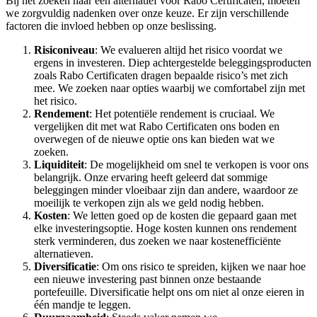
Bij het zoeken naar een alternatief voor Rabo Certificaten, moeten
we zorgvuldig nadenken over onze keuze. Er zijn verschillende
factoren die invloed hebben op onze beslissing.
Risiconiveau
: We evalueren altijd het risico voordat we
ergens in investeren. Diep achtergestelde beleggingsproducten
zoals Rabo Certificaten dragen bepaalde risico’s met zich
mee. We zoeken naar opties waarbij we comfortabel zijn met
het risico.
Rendement
: Het potentiële rendement is cruciaal. We
vergelijken dit met wat Rabo Certificaten ons boden en
overwegen of de nieuwe optie ons kan bieden wat we
zoeken.
Liquiditeit
: De mogelijkheid om snel te verkopen is voor ons
belangrijk. Onze ervaring heeft geleerd dat sommige
beleggingen minder vloeibaar zijn dan andere, waardoor ze
moeilijk te verkopen zijn als we geld nodig hebben.
Kosten
: We letten goed op de kosten die gepaard gaan met
elke investeringsoptie. Hoge kosten kunnen ons rendement
sterk verminderen, dus zoeken we naar kostenefficiënte
alternatieven.
Diversificatie
: Om ons risico te spreiden, kijken we naar hoe
een nieuwe investering past binnen onze bestaande
portefeuille. Diversificatie helpt ons om niet al onze eieren in
één mandje te leggen.