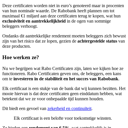
Deze certificaten worden niet in euro’s genoteerd maar in procenten
van hun nominale waarde. De Rabobank heeft plannen om tot
maximaal €1 miljard aan deze certificaten terug te kopen, wat hun
exclusiviteit en aantrekkelijkheid
in de ogen van sommige
beleggers verhoogt.
Ondanks dit aantrekkelijke rendement moeten beleggers zich bewust
zijn van het risico dat ze lopen, gezien de
achtergestelde status
van
deze producten.
Hoe werken ze?
Nu we begrijpen wat Rabo Certificaten zijn, laten we kijken hoe ze
functioneren. Rabo Certificaten geven ons, de beleggers, een kans
om te
investeren in de stabiliteit en het succes van Rabobank
.
Elk certificaat is een stukje van de bank dat wij kunnen bezitten. Het
mooie hiervan is dat deze certificaten geen einddatum hebben, wat
betekent dat we ze voor onbepaalde tijd kunnen houden.
Dit biedt een gevoel van
zekerheid en continuïteit
.
Elk certificaat is een belofte voor toekomstige winsten.
Ze bieden een
rendement van 6,5%
, wat aantrekkelijk is in