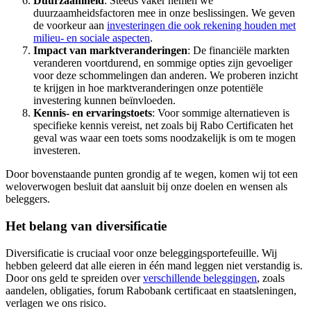
Duurzaamheid
: Steeds vaker nemen we
duurzaamheidsfactoren mee in onze beslissingen. We geven
de voorkeur aan
investeringen die ook rekening houden met
milieu- en sociale aspecten
.
Impact van marktveranderingen
: De financiële markten
veranderen voortdurend, en sommige opties zijn gevoeliger
voor deze schommelingen dan anderen. We proberen inzicht
te krijgen in hoe marktveranderingen onze potentiële
investering kunnen beïnvloeden.
Kennis- en ervaringstoets
: Voor sommige alternatieven is
specifieke kennis vereist, net zoals bij Rabo Certificaten het
geval was waar een toets soms noodzakelijk is om te mogen
investeren.
Door bovenstaande punten grondig af te wegen, komen wij tot een
weloverwogen besluit dat aansluit bij onze doelen en wensen als
beleggers.
Het belang van diversificatie
Diversificatie is cruciaal voor onze beleggingsportefeuille. Wij
hebben geleerd dat alle eieren in één mand leggen niet verstandig is.
Door ons geld te spreiden over
verschillende beleggingen
, zoals
aandelen, obligaties, forum Rabobank certificaat en staatsleningen,
verlagen we ons risico.