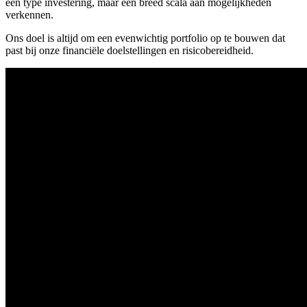
één type investering, maar een breed scala aan mogelijkheden
verkennen.
Ons doel is altijd om een evenwichtig portfolio op te bouwen dat
past bij onze financiële doelstellingen en risicobereidheid.