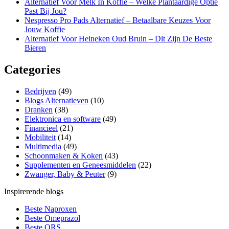
Alternatief Voor Melk In Koffie – Welke Plantaardige Optie
Past Bij Jou?
Nespresso Pro Pads Alternatief – Betaalbare Keuzes Voor
Jouw Koffie
Alternatief Voor Heineken Oud Bruin – Dit Zijn De Beste
Bieren
Categories
Bedrijven
(49)
Blogs Alternatieven
(10)
Dranken
(38)
Elektronica en software
(49)
Financieel
(21)
Mobiliteit
(14)
Multimedia
(49)
Schoonmaken & Koken
(43)
Supplementen en Geneesmiddelen
(22)
Zwanger, Baby & Peuter
(9)
Inspirerende blogs
Beste Naproxen
Beste Omeprazol
Beste ORS