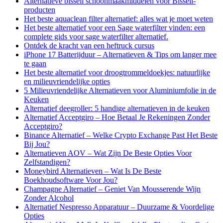
Alternatieve bissell schoonmaakmiddelen voor Bissell-
producten
Het beste aquaclean filter alternatief: alles wat je moet weten
Het beste alternatief voor een Sage waterfilter vinden: een
complete gids voor sage waterfilter alternatief.
Ontdek de kracht van een heftruck cursus
iPhone 17 Batterijduur – Alternatieven & Tips om langer mee
te gaan
Het beste alternatief voor droogtrommeldoekjes: natuurlijke
en milieuvriendelijke opties
5 Milieuvriendelijke Alternatieven voor Aluminiumfolie in de
Keuken
Alternatief deegroller: 5 handige alternatieven in de keuken
Alternatief Acceptgiro – Hoe Betaal Je Rekeningen Zonder
Acceptgiro?
Binance Alternatief – Welke Crypto Exchange Past Het Beste
Bij Jou?
Alternatieven AOV – Wat Zijn De Beste Opties Voor
Zelfstandigen?
Moneybird Alternatieven – Wat Is De Beste
Boekhoudsoftware Voor Jou?
Champagne Alternatief – Geniet Van Mousserende Wijn
Zonder Alcohol
Alternatief Nespresso Apparatuur – Duurzame & Voordelige
Opties