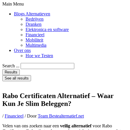
Main Menu
Blogs Alternatieven
Bedrijven
Dranken
Elektronica en software
Financieel
Mobiliteit
Multimedia
Over ons
Hoe we Testen
Search ...
Results
See all results
Rabo Certificaten Alternatief – Waar
Kun Je Slim Beleggen?
/
Financieel
/ Door
Team Bestealternatief.net
Velen van ons zoeken naar een
veilig alternatief
voor Rabo