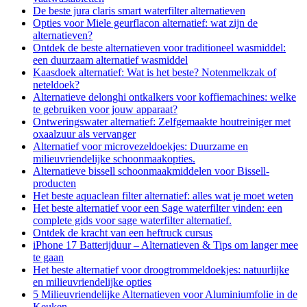
De beste jura claris smart waterfilter alternatieven
Opties voor Miele geurflacon alternatief: wat zijn de
alternatieven?
Ontdek de beste alternatieven voor traditioneel wasmiddel:
een duurzaam alternatief wasmiddel
Kaasdoek alternatief: Wat is het beste? Notenmelkzak of
neteldoek?
Alternatieve delonghi ontkalkers voor koffiemachines: welke
te gebruiken voor jouw apparaat?
Ontweringswater alternatief: Zelfgemaakte houtreiniger met
oxaalzuur als vervanger
Alternatief voor microvezeldoekjes: Duurzame en
milieuvriendelijke schoonmaakopties.
Alternatieve bissell schoonmaakmiddelen voor Bissell-
producten
Het beste aquaclean filter alternatief: alles wat je moet weten
Het beste alternatief voor een Sage waterfilter vinden: een
complete gids voor sage waterfilter alternatief.
Ontdek de kracht van een heftruck cursus
iPhone 17 Batterijduur – Alternatieven & Tips om langer mee
te gaan
Het beste alternatief voor droogtrommeldoekjes: natuurlijke
en milieuvriendelijke opties
5 Milieuvriendelijke Alternatieven voor Aluminiumfolie in de
Keuken