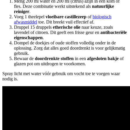
Meng 200 ml water en 200 ml (citrus) azijn in een kom of
fles. Deze combinatie werkt uitstekend als
natuurlijke
reiniger
.
Voeg 1 theelepel
vloeibare castillezeep
of
biologisch
afwasmiddel
toe. Dit breekt vuil effectief af.
Druppel 15 druppels
etherische olie
naar keuze, zoals
lavendel of citroen. Dit geeft een frisse geur en
antibacteriële
eigenschappen
.
Dompel de doekjes of oude stoffen volledig onder in de
oplossing. Zorg dat alles goed doordrenkt is voor gelijkmatig
gebruik.
Bewaar de
doordrenkte stoffen
in een
afgesloten bakje
of
glazen pot om uitdrogen te voorkomen.
Spray licht met water vóór gebruik om vocht toe te voegen waar
nodig is.