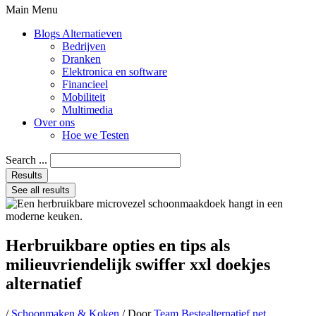
Main Menu
Blogs Alternatieven
Bedrijven
Dranken
Elektronica en software
Financieel
Mobiliteit
Multimedia
Over ons
Hoe we Testen
Search ...
Results
See all results
Herbruikbare opties en tips als
milieuvriendelijk swiffer xxl doekjes
alternatief
/
Schoonmaken & Koken
/ Door
Team Bestealternatief.net