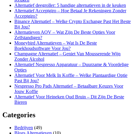
Alternatief deegroller: 5 handige alternatieven in de keuken
Alternatief Acceptgiro – Hoe Betaal Je Rekeningen Zonder
Acceptgiro?
Binance Alternatief – Welke Crypto Exchange Past Het Beste
Bij Jou?
Alternatieven AOV – Wat Zijn De Beste Opties Voor
Zelfstandigen?
Moneybird Alternatieven – Wat Is De Beste
Boekhoudsoftware Voor Jou?
Champagne Alternatief – Geniet Van Mousserende Wijn
Zonder Alcohol
Alternatief Nespresso Apparatuur – Duurzame & Voordelige
Opties
Alternatief Voor Melk In Koffie – Welke Plantaardige Optie
Past Bij Jou?
Nespresso Pro Pads Alternatief – Betaalbare Keuzes Voor
Jouw Koffie
Alternatief Voor Heineken Oud Bruin – Dit Zijn De Beste
Bieren
Categories
Bedrijven
(49)
Blogs Alternatieven
(10)