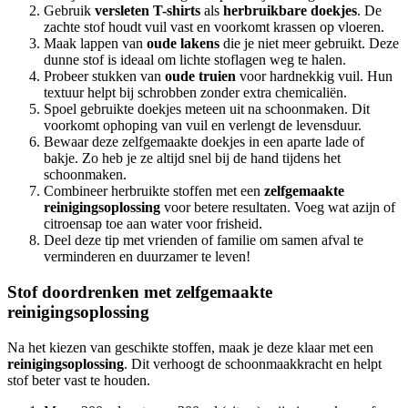
Gebruik
versleten T-shirts
als
herbruikbare doekjes
. De
zachte stof houdt vuil vast en voorkomt krassen op vloeren.
Maak lappen van
oude lakens
die je niet meer gebruikt. Deze
dunne stof is ideaal om lichte stoflagen weg te halen.
Probeer stukken van
oude truien
voor hardnekkig vuil. Hun
textuur helpt bij schrobben zonder extra chemicaliën.
Spoel gebruikte doekjes meteen uit na schoonmaken. Dit
voorkomt ophoping van vuil en verlengt de levensduur.
Bewaar deze zelfgemaakte doekjes in een aparte lade of
bakje. Zo heb je ze altijd snel bij de hand tijdens het
schoonmaken.
Combineer herbruikte stoffen met een
zelfgemaakte
reinigingsoplossing
voor betere resultaten. Voeg wat azijn of
citroensap toe aan water voor frisheid.
Deel deze tip met vrienden of familie om samen afval te
verminderen en duurzamer te leven!
Stof doordrenken met zelfgemaakte
reinigingsoplossing
Na het kiezen van geschikte stoffen, maak je deze klaar met een
reinigingsoplossing
. Dit verhoogt de schoonmaakkracht en helpt
stof beter vast te houden.