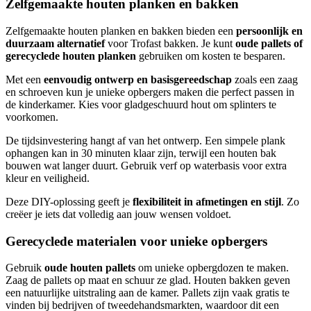
Zelfgemaakte houten planken en bakken
Zelfgemaakte houten planken en bakken bieden een
persoonlijk en
duurzaam alternatief
voor Trofast bakken. Je kunt
oude pallets of
gerecyclede houten planken
gebruiken om kosten te besparen.
Met een
eenvoudig ontwerp en basisgereedschap
zoals een zaag
en schroeven kun je unieke opbergers maken die perfect passen in
de kinderkamer. Kies voor gladgeschuurd hout om splinters te
voorkomen.
De tijdsinvestering hangt af van het ontwerp. Een simpele plank
ophangen kan in 30 minuten klaar zijn, terwijl een houten bak
bouwen wat langer duurt. Gebruik verf op waterbasis voor extra
kleur en veiligheid.
Deze DIY-oplossing geeft je
flexibiliteit in afmetingen en stijl
. Zo
creëer je iets dat volledig aan jouw wensen voldoet.
Gerecyclede materialen voor unieke opbergers
Gebruik
oude houten pallets
om unieke opbergdozen te maken.
Zaag de pallets op maat en schuur ze glad. Houten bakken geven
een natuurlijke uitstraling aan de kamer. Pallets zijn vaak gratis te
vinden bij bedrijven of tweedehandsmarkten, waardoor dit een