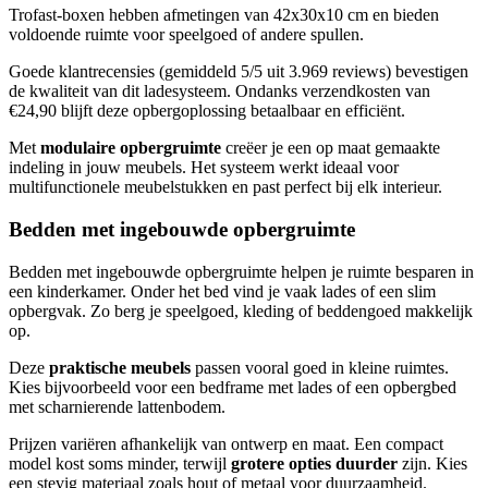
Trofast-boxen hebben afmetingen van 42x30x10 cm en bieden
voldoende ruimte voor speelgoed of andere spullen.
Goede klantrecensies (gemiddeld 5/5 uit 3.969 reviews) bevestigen
de kwaliteit van dit ladesysteem. Ondanks verzendkosten van
€24,90 blijft deze opbergoplossing betaalbaar en efficiënt.
Met
modulaire opbergruimte
creëer je een op maat gemaakte
indeling in jouw meubels. Het systeem werkt ideaal voor
multifunctionele meubelstukken en past perfect bij elk interieur.
Bedden met ingebouwde opbergruimte
Bedden met ingebouwde opbergruimte helpen je ruimte besparen in
een kinderkamer. Onder het bed vind je vaak lades of een slim
opbergvak. Zo berg je speelgoed, kleding of beddengoed makkelijk
op.
Deze
praktische meubels
passen vooral goed in kleine ruimtes.
Kies bijvoorbeeld voor een bedframe met lades of een opbergbed
met scharnierende lattenbodem.
Prijzen variëren afhankelijk van ontwerp en maat. Een compact
model kost soms minder, terwijl
grotere opties duurder
zijn. Kies
een stevig materiaal zoals hout of metaal voor duurzaamheid.