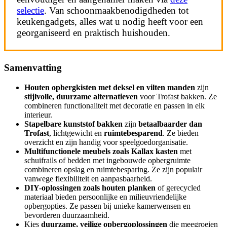
selectie
. Van schoonmaakbenodigdheden tot
keukengadgets, alles wat u nodig heeft voor een
georganiseerd en praktisch huishouden.
Samenvatting
Houten opbergkisten met deksel en vilten manden
zijn
stijlvolle, duurzame alternatieven
voor Trofast bakken. Ze
combineren functionaliteit met decoratie en passen in elk
interieur.
Stapelbare kunststof bakken
zijn
betaalbaarder dan
Trofast
, lichtgewicht en
ruimtebesparend
. Ze bieden
overzicht en zijn handig voor speelgoedorganisatie.
Multifunctionele meubels zoals Kallax kasten
met
schuifrails of bedden met ingebouwde opbergruimte
combineren opslag en ruimtebesparing. Ze zijn populair
vanwege flexibiliteit en aanpasbaarheid.
DIY-oplossingen zoals houten planken
of gerecycled
materiaal bieden persoonlijke en milieuvriendelijke
opbergopties. Ze passen bij unieke kamerwensen en
bevorderen duurzaamheid.
Kies
duurzame, veilige opbergoplossingen
die meegroeien