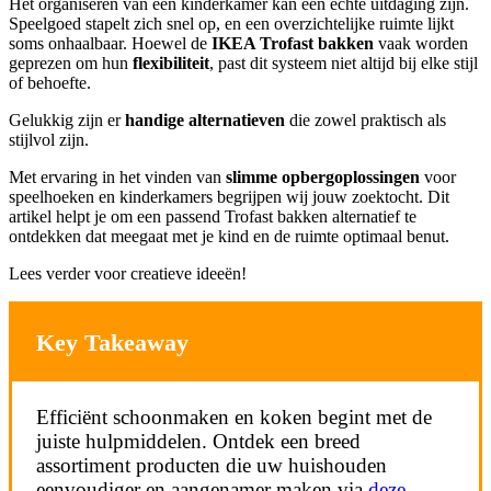
Het organiseren van een kinderkamer kan een echte uitdaging zijn.
Speelgoed stapelt zich snel op, en een overzichtelijke ruimte lijkt
soms onhaalbaar. Hoewel de
IKEA Trofast bakken
vaak worden
geprezen om hun
flexibiliteit
, past dit systeem niet altijd bij elke stijl
of behoefte.
Gelukkig zijn er
handige alternatieven
die zowel praktisch als
stijlvol zijn.
Met ervaring in het vinden van
slimme opbergoplossingen
voor
speelhoeken en kinderkamers begrijpen wij jouw zoektocht. Dit
artikel helpt je om een passend Trofast bakken alternatief te
ontdekken dat meegaat met je kind en de ruimte optimaal benut.
Lees verder voor creatieve ideeën!
Key Takeaway
Efficiënt schoonmaken en koken begint met de
juiste hulpmiddelen. Ontdek een breed
assortiment producten die uw huishouden
eenvoudiger en aangenamer maken via
deze