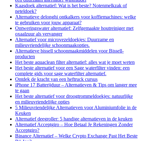
Kaasdoek alternatief: Wat is het beste? Notenmelkzak of
neteldoek?
Alternatieve delonghi ontkalkers voor koffiemachines: welke
te gebruiken voor jouw apparaat?
Ontweringswater alternatief: Zelfgemaakte houtreiniger met
oxaalzuur als vervanger
Alternatief voor microvezeldoekjes: Duurzame en
milieuvriendelijke schoonmaakopties.
Alternatieve bissell schoonmaakmiddelen voor Bissell-
producten
Het beste aquaclean filter alternatief: alles wat je moet weten
Het beste alternatief voor een Sage waterfilter vinden: een
complete gids voor sage waterfilter alternatief.
Ontdek de kracht van een heftruck cursus
iPhone 17 Batterijduur – Alternatieven & Tips om langer mee
te gaan
Het beste alternatief voor droogtrommeldoekjes: natuurlijke
en milieuvriendelijke opties
5 Milieuvriendelijke Alternatieven voor Aluminiumfolie in de
Keuken
Alternatief deegroller: 5 handige alternatieven in de keuken
Alternatief Acceptgiro – Hoe Betaal Je Rekeningen Zonder
Acceptgiro?
Binance Alternatief – Welke Crypto Exchange Past Het Beste