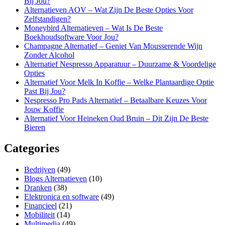
Bij Jou?
Alternatieven AOV – Wat Zijn De Beste Opties Voor
Zelfstandigen?
Moneybird Alternatieven – Wat Is De Beste
Boekhoudsoftware Voor Jou?
Champagne Alternatief – Geniet Van Mousserende Wijn
Zonder Alcohol
Alternatief Nespresso Apparatuur – Duurzame & Voordelige
Opties
Alternatief Voor Melk In Koffie – Welke Plantaardige Optie
Past Bij Jou?
Nespresso Pro Pads Alternatief – Betaalbare Keuzes Voor
Jouw Koffie
Alternatief Voor Heineken Oud Bruin – Dit Zijn De Beste
Bieren
Categories
Bedrijven
(49)
Blogs Alternatieven
(10)
Dranken
(38)
Elektronica en software
(49)
Financieel
(21)
Mobiliteit
(14)
Multimedia
(49)