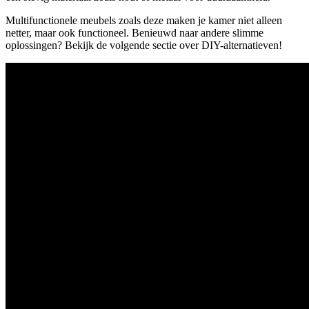
Multifunctionele meubels zoals deze maken je kamer niet alleen
netter, maar ook functioneel. Benieuwd naar andere slimme
oplossingen? Bekijk de volgende sectie over DIY-alternatieven!