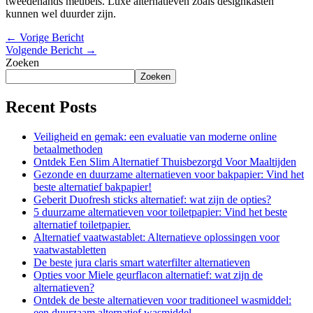
tweedehands meubels. Luxe alternatieven zoals designkasten
kunnen wel duurder zijn.
←
Vorige Bericht
Volgende Bericht
→
Zoeken
Zoeken
Recent Posts
Veiligheid en gemak: een evaluatie van moderne online
betaalmethoden
Ontdek Een Slim Alternatief Thuisbezorgd Voor Maaltijden
Gezonde en duurzame alternatieven voor bakpapier: Vind het
beste alternatief bakpapier!
Geberit Duofresh sticks alternatief: wat zijn de opties?
5 duurzame alternatieven voor toiletpapier: Vind het beste
alternatief toiletpapier.
Alternatief vaatwastablet: Alternatieve oplossingen voor
vaatwastabletten
De beste jura claris smart waterfilter alternatieven
Opties voor Miele geurflacon alternatief: wat zijn de
alternatieven?
Ontdek de beste alternatieven voor traditioneel wasmiddel:
een duurzaam alternatief wasmiddel