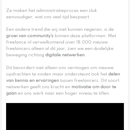
Ze maken het administratieproces een stuk
eenvoudiger, wat ons veel tijd bespaart.
Een andere trend die wij niet kunnen negeren, is de
groei van community’s
binnen deze platformen. Met
freelance.nl verwelkomend over 18.000 nieuwe
freelancers alleen al dit jaar, zien we een duidelijke
beweging richting
digitale netwerken
.
Dit bevordert niet alleen ons vermogen om nieuwe
opdrachten te vinden maar ondersteunt ook het
delen
van kennis en ervaringen
tussen freelancers. Dit soort
netwerken geeft ons kracht en
motivatie om door te
gaan
en ons werk naar een hoger niveau te tillen.