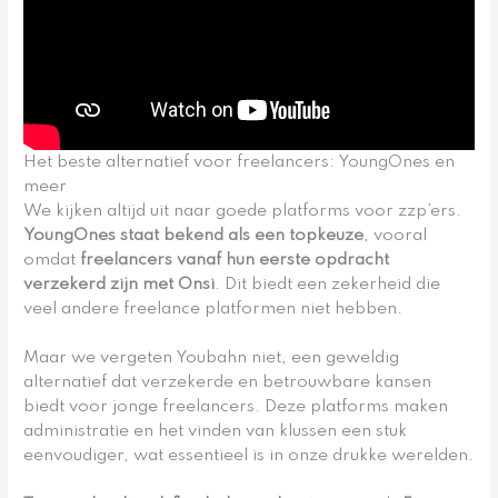
Het beste alternatief voor freelancers: YoungOnes en
meer
We kijken altijd uit naar goede platforms voor zzp’ers.
YoungOnes staat bekend als een topkeuze
, vooral
omdat
freelancers vanaf hun eerste opdracht
verzekerd zijn met Onsi
. Dit biedt een zekerheid die
veel andere freelance platformen niet hebben.
Maar we vergeten Youbahn niet, een geweldig
alternatief dat verzekerde en betrouwbare kansen
biedt voor jonge freelancers. Deze platforms maken
administratie en het vinden van klussen een stuk
eenvoudiger, wat essentieel is in onze drukke werelden.