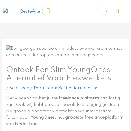
Ga
Main
Search
naar
Men
...
de
inhoud
Ontdek Een Slim YoungOnes
Alternatief Voor Flexwerkers
/
Bedrijven
/ Door
Team Bestealternatief.net
Het vinden van het juiste
freelance platform
kan lastig
zijn. Ook wij hebben voor dezelfde uitdaging gestaan.
Na grondig onderzoek ontdekten we interessante
feiten over
YoungOnes
, het
grootste freelanceplatform
van Nederland
.