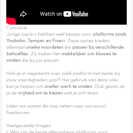
Conclusie
Jonge zzp’ers hebben veel keuzes voor
platforms zoals
Youbahn, Temper en Fiverr
. Deze opties bieden
allemaal
unieke voordelen
die
passen bij verschillende
behoeftes
. Zij maken het
makkelijker om klussen te
vinden
die bij jou passen.
Heb je al nagedacht over welk platform het beste bij
jouw vaardigheden past? Het gebruik van deze sites
kan je helpen om
sneller werk te vinden
. Ook geven ze
je de
vrijheid om te kiezen
wat je wilt doen.
Laten we samen de stap zetten naar succesvol
freelancen.
Veelgestelde Vragen
1. Wat zijn de beste alternatieve platforms voor