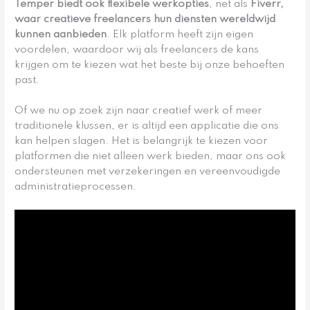
Temper biedt ook flexibele werkopties
, net als
Fiverr,
waar creatieve freelancers hun diensten wereldwijd
kunnen aanbieden
. Elk platform heeft zijn eigen
voordelen, waardoor wij als freelancers de kans
krijgen om te kiezen wat het beste bij onze behoeften
past.
Of we nu op zoek zijn naar creatief werk of meer
traditionele klussen, er is altijd een applicatie die ons
kan helpen slagen. Het is belangrijk te kiezen voor
platformen die niet alleen werk bieden, maar ons ook
ondersteunen met verzekeringen en vereenvoudigde
administratieprocessen.