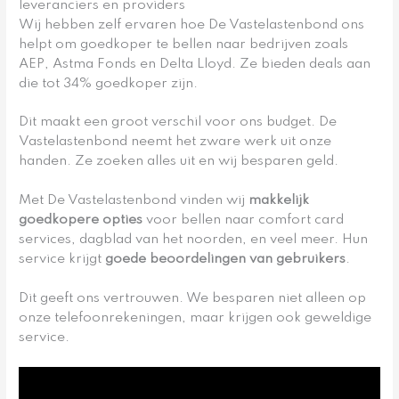
leveranciers en providers
Wij hebben zelf ervaren hoe De Vastelastenbond ons
helpt om goedkoper te bellen naar bedrijven zoals
AEP, Astma Fonds en Delta Lloyd. Ze bieden deals aan
die tot 34% goedkoper zijn.
Dit maakt een groot verschil voor ons budget. De
Vastelastenbond neemt het zware werk uit onze
handen. Ze zoeken alles uit en wij besparen geld.
Met De Vastelastenbond vinden wij
makkelijk
goedkopere opties
voor bellen naar comfort card
services, dagblad van het noorden, en veel meer. Hun
service krijgt
goede beoordelingen van gebruikers
.
Dit geeft ons vertrouwen. We besparen niet alleen op
onze telefoonrekeningen, maar krijgen ook geweldige
service.