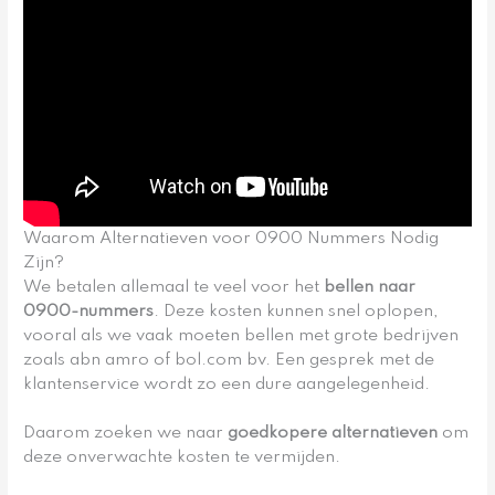
Waarom Alternatieven voor 0900 Nummers Nodig
Zijn?
We betalen allemaal te veel voor het
bellen naar
0900-nummers
. Deze kosten kunnen snel oplopen,
vooral als we vaak moeten bellen met grote bedrijven
zoals abn amro of bol.com bv. Een gesprek met de
klantenservice wordt zo een dure aangelegenheid.
Daarom zoeken we naar
goedkopere alternatieven
om
deze onverwachte kosten te vermijden.