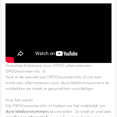
Grootste Database voor 0900-alternatieven:
0900nummerinfo. nl
Duik in de wereld van 0900nummerinfo.nl om een
schat aan alternatieven voor dure telefoonnummers te
ontdekken en maak je gesprekken voordeliger.
Hoe het werkt
Op 0900nummerinfo.nl maken we het makkelijk om
dure telefoonnummers
te omzeilen. Je vindt er snel een