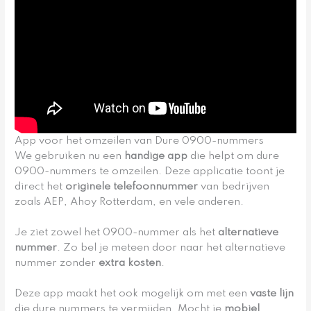
App voor het omzeilen van Dure 0900-nummers
We gebruiken nu een
handige app
die helpt om dure
0900-nummers te omzeilen. Deze applicatie toont je
direct het
originele telefoonnummer
van bedrijven
zoals AEP, Ahoy Rotterdam, en vele anderen.
Je ziet zowel het 0900-nummer als het
alternatieve
nummer
. Zo bel je meteen door naar het alternatieve
nummer zonder
extra kosten
.
Deze app maakt het ook mogelijk om met een
vaste lijn
die dure nummers te vermijden. Mocht je
mobiel