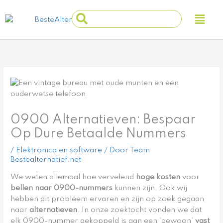
Ga
Main
Search
naar
Men
...
de
inhoud
0900 Alternatieven: Bespaar
Op Dure Betaalde Nummers
/
Elektronica en software
/ Door
Team
Bestealternatief.net
We weten allemaal hoe vervelend
hoge kosten
voor
bellen naar 0900-nummers
kunnen zijn. Ook wij
hebben dit probleem ervaren en zijn op zoek gegaan
naar
alternatieven
. In onze zoektocht vonden we dat
elk 0900-nummer gekoppeld is aan een ‘gewoon’
vast