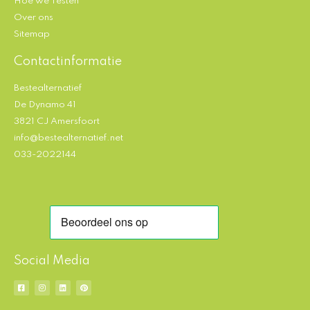
Hoe we Testen
Over ons
Sitemap
Contactinformatie
Bestealternatief
De Dynamo 41
3821 CJ Amersfoort
info@bestealternatief.net
033-2022144
Social Media
F
I
L
P
a
n
i
i
c
s
n
n
e
t
k
t