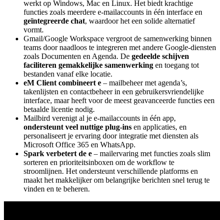
werkt op Windows, Mac en Linux. Het biedt krachtige
functies zoals meerdere e-mailaccounts in één interface en
geïntegreerde chat
, waardoor het een solide alternatief
vormt.
Gmail/Google Workspace vergroot de samenwerking binnen
teams door naadloos te integreren met andere Google-diensten
zoals Documenten en Agenda. De
gedeelde schijven
faciliteren gemakkelijke samenwerking
en toegang tot
bestanden vanaf elke locatie.
eM Client combineert e
– mailbeheer met agenda’s,
takenlijsten en contactbeheer in een gebruikersvriendelijke
interface, maar heeft voor de meest geavanceerde functies een
betaalde licentie nodig.
Mailbird verenigt al je e-mailaccounts in één app,
ondersteunt veel nuttige plug-ins
en applicaties, en
personaliseert je ervaring door integratie met diensten als
Microsoft Office 365 en WhatsApp.
Spark verbetert de e
– mailervaring met functies zoals slim
sorteren en prioriteitsinboxen om de workflow te
stroomlijnen. Het ondersteunt verschillende platforms en
maakt het makkelijker om belangrijke berichten snel terug te
vinden en te beheren.