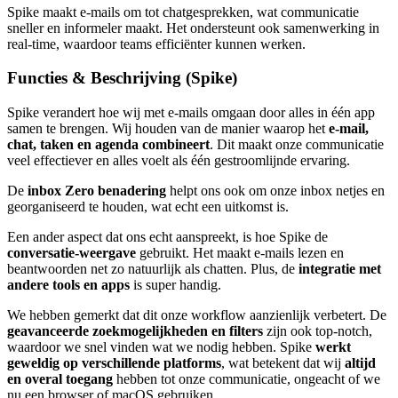
Spike maakt e-mails om tot chatgesprekken, wat communicatie
sneller en informeler maakt. Het ondersteunt ook samenwerking in
real-time, waardoor teams efficiënter kunnen werken.
Functies & Beschrijving (Spike)
Spike verandert hoe wij met e-mails omgaan door alles in één app
samen te brengen. Wij houden van de manier waarop het
e-mail,
chat, taken en agenda combineert
. Dit maakt onze communicatie
veel effectiever en alles voelt als één gestroomlijnde ervaring.
De
inbox Zero benadering
helpt ons ook om onze inbox netjes en
georganiseerd te houden, wat echt een uitkomst is.
Een ander aspect dat ons echt aanspreekt, is hoe Spike de
conversatie-weergave
gebruikt. Het maakt e-mails lezen en
beantwoorden net zo natuurlijk als chatten. Plus, de
integratie met
andere tools en apps
is super handig.
We hebben gemerkt dat dit onze workflow aanzienlijk verbetert. De
geavanceerde zoekmogelijkheden en filters
zijn ook top-notch,
waardoor we snel vinden wat we nodig hebben. Spike
werkt
geweldig op verschillende platforms
, wat betekent dat wij
altijd
en overal toegang
hebben tot onze communicatie, ongeacht of we
nu een browser of macOS gebruiken.