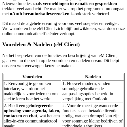
Nieuwe functies zoals
vermeldingen in e-mails en gesprekken
trekken veel aandacht. De manier waarop het programma nu omgaat
met
oAuth herautorisatieverzoeken
is ook sterk verbeterd.
Dit maakt de algehele ervaring voor ons veel soepeler en veiliger.
We waarderen hoe eM Client zich blijft ontwikkelen, waardoor onze
online communicatie efficiënter verloopt.
Voordelen & Nadelen (eM Client)
Na het bespreken van de functies en beschrijving van eM Client,
gaan we nu dieper in op de voordelen en nadelen ervan. Dit helpt
ons een weloverwogen keuze te maken.
Voordelen
Nadelen
1. Eenvoudig te gebruiken
1. Hoewel modern, vinden
interface, waardoor het
sommige gebruikers de
makkelijk is voor iedereen om
aanpassingsopties beperkt in
snel te leren hoe het werkt.
vergelijking met Outlook.
2. Biedt een
geïntegreerde
2. Voor de meest geavanceerde
oplossing voor agenda, taken,
functies is een betaalde licentie
contacten en chat
, wat het een
nodig, wat een drempel kan zijn
alles-in-één communicatietool
voor sommige kleine bedrijven of
maakt.
individuele gebruikers.