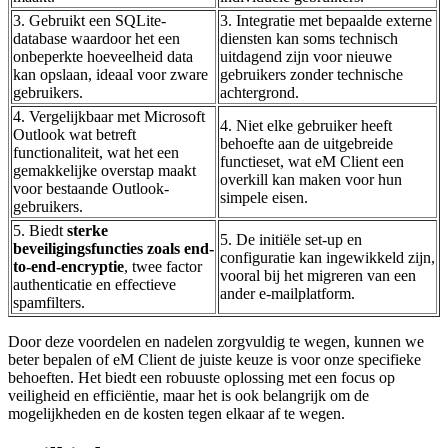
3. Gebruikt een SQLite-
3. Integratie met bepaalde externe
database waardoor het een
diensten kan soms technisch
onbeperkte hoeveelheid data
uitdagend zijn voor nieuwe
kan opslaan, ideaal voor zware
gebruikers zonder technische
gebruikers.
achtergrond.
4. Vergelijkbaar met Microsoft
4. Niet elke gebruiker heeft
Outlook wat betreft
behoefte aan de uitgebreide
functionaliteit, wat het een
functieset, wat eM Client een
gemakkelijke overstap maakt
overkill kan maken voor hun
voor bestaande Outlook-
simpele eisen.
gebruikers.
5. Biedt
sterke
5. De initiële set-up en
beveiligingsfuncties zoals end-
configuratie kan ingewikkeld zijn,
to-end-encryptie
, twee factor
vooral bij het migreren van een
authenticatie en effectieve
ander e-mailplatform.
spamfilters.
Door deze voordelen en nadelen zorgvuldig te wegen, kunnen we
beter bepalen of eM Client de juiste keuze is voor onze specifieke
behoeften. Het biedt een robuuste oplossing met een focus op
veiligheid en efficiëntie, maar het is ook belangrijk om de
mogelijkheden en de kosten tegen elkaar af te wegen.