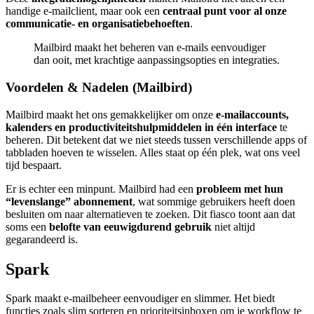
handige e-mailclient, maar ook een
centraal punt voor al onze
communicatie- en organisatiebehoeften
.
Mailbird maakt het beheren van e-mails eenvoudiger
dan ooit, met krachtige aanpassingsopties en integraties.
Voordelen & Nadelen (Mailbird)
Mailbird maakt het ons gemakkelijker om onze
e-mailaccounts,
kalenders en productiviteitshulpmiddelen in één interface
te
beheren. Dit betekent dat we niet steeds tussen verschillende apps of
tabbladen hoeven te wisselen. Alles staat op één plek, wat ons veel
tijd bespaart.
Er is echter een minpunt. Mailbird had een
probleem met hun
“levenslange” abonnement
, wat sommige gebruikers heeft doen
besluiten om naar alternatieven te zoeken. Dit fiasco toont aan dat
soms een
belofte van eeuwigdurend gebruik
niet altijd
gegarandeerd is.
Spark
Spark maakt e-mailbeheer eenvoudiger en slimmer. Het biedt
functies zoals slim sorteren en prioriteitsinboxen om je workflow te