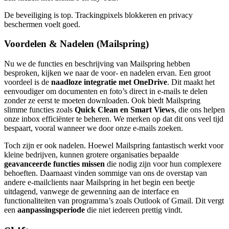
De beveiliging is top. Trackingpixels blokkeren en privacy
beschermen voelt goed.
Voordelen & Nadelen (Mailspring)
Nu we de functies en beschrijving van Mailspring hebben
besproken, kijken we naar de voor- en nadelen ervan. Een groot
voordeel is de
naadloze integratie met OneDrive
. Dit maakt het
eenvoudiger om documenten en foto’s direct in e-mails te delen
zonder ze eerst te moeten downloaden. Ook biedt Mailspring
slimme functies zoals
Quick Clean en Smart Views
, die ons helpen
onze inbox efficiënter te beheren. We merken op dat dit ons veel tijd
bespaart, vooral wanneer we door onze e-mails zoeken.
Toch zijn er ook nadelen. Hoewel Mailspring fantastisch werkt voor
kleine bedrijven, kunnen grotere organisaties bepaalde
geavanceerde functies missen
die nodig zijn voor hun complexere
behoeften. Daarnaast vinden sommige van ons de overstap van
andere e-mailclients naar Mailspring in het begin een beetje
uitdagend, vanwege de gewenning aan de interface en
functionaliteiten van programma’s zoals Outlook of Gmail. Dit vergt
een
aanpassingsperiode
die niet iedereen prettig vindt.