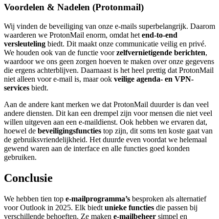
Voordelen & Nadelen (Protonmail)
Wij vinden de beveiliging van onze e-mails superbelangrijk. Daarom
waarderen we ProtonMail enorm, omdat het
end-to-end
versleuteling
biedt. Dit maakt onze communicatie veilig en privé.
We houden ook van de functie voor
zelfvernietigende berichten
,
waardoor we ons geen zorgen hoeven te maken over onze gegevens
die ergens achterblijven. Daarnaast is het heel prettig dat ProtonMail
niet alleen voor e-mail is, maar ook
veilige agenda- en VPN-
services
biedt.
Aan de andere kant merken we dat ProtonMail duurder is dan veel
andere diensten. Dit kan een drempel zijn voor mensen die niet veel
willen uitgeven aan een e-maildienst. Ook hebben we ervaren dat,
hoewel de
beveiligingsfuncties
top zijn, dit soms ten koste gaat van
de gebruiksvriendelijkheid. Het duurde even voordat we helemaal
gewend waren aan de interface en alle functies goed konden
gebruiken.
Conclusie
We hebben tien top
e-mailprogramma’s
besproken als alternatief
voor Outlook in 2025. Elk biedt
unieke functies
die passen bij
verschillende behoeften. Ze maken
e-mailbeheer
simpel en