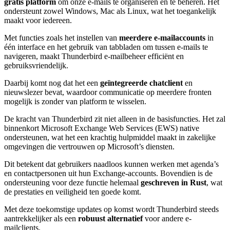
gratis platform
om onze e-mails te organiseren en te beheren. Het
ondersteunt zowel Windows, Mac als Linux, wat het toegankelijk
maakt voor iedereen.
Met functies zoals het instellen van
meerdere e-mailaccounts
in
één interface en het gebruik van tabbladen om tussen e-mails te
navigeren, maakt Thunderbird e-mailbeheer efficiënt en
gebruiksvriendelijk.
Daarbij komt nog dat het een
geïntegreerde chatclient
en
nieuwslezer bevat, waardoor communicatie op meerdere fronten
mogelijk is zonder van platform te wisselen.
De kracht van Thunderbird zit niet alleen in de basisfuncties. Het zal
binnenkort Microsoft Exchange Web Services (EWS) native
ondersteunen, wat het een krachtig hulpmiddel maakt in zakelijke
omgevingen die vertrouwen op Microsoft’s diensten.
Dit betekent dat gebruikers naadloos kunnen werken met agenda’s
en contactpersonen uit hun Exchange-accounts. Bovendien is de
ondersteuning voor deze functie helemaal
geschreven in Rust
, wat
de prestaties en veiligheid ten goede komt.
Met deze toekomstige updates op komst wordt Thunderbird steeds
aantrekkelijker als een
robuust alternatief
voor andere e-
mailclients.