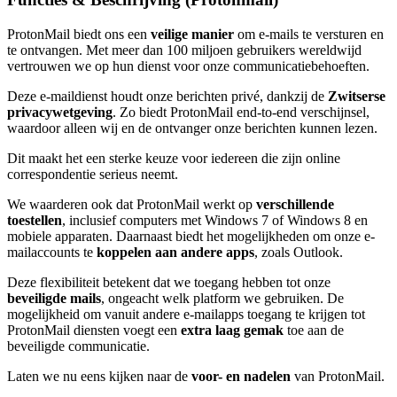
ProtonMail biedt ons een
veilige manier
om e-mails te versturen en
te ontvangen. Met meer dan 100 miljoen gebruikers wereldwijd
vertrouwen we op hun dienst voor onze communicatiebehoeften.
Deze e-maildienst houdt onze berichten privé, dankzij de
Zwitserse
privacywetgeving
. Zo biedt ProtonMail end-to-end verschijnsel,
waardoor alleen wij en de ontvanger onze berichten kunnen lezen.
Dit maakt het een sterke keuze voor iedereen die zijn online
correspondentie serieus neemt.
We waarderen ook dat ProtonMail werkt op
verschillende
toestellen
, inclusief computers met Windows 7 of Windows 8 en
mobiele apparaten. Daarnaast biedt het mogelijkheden om onze e-
mailaccounts te
koppelen aan andere apps
, zoals Outlook.
Deze flexibiliteit betekent dat we toegang hebben tot onze
beveiligde mails
, ongeacht welk platform we gebruiken. De
mogelijkheid om vanuit andere e-mailapps toegang te krijgen tot
ProtonMail diensten voegt een
extra laag gemak
toe aan de
beveiligde communicatie.
Laten we nu eens kijken naar de
voor- en nadelen
van ProtonMail.