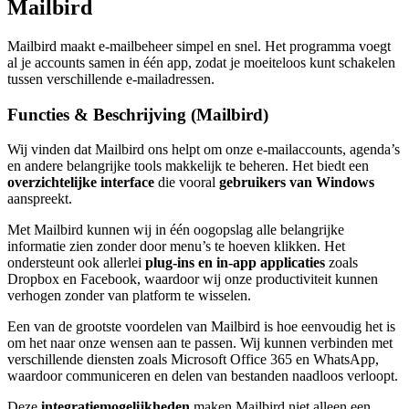
Mailbird
Mailbird maakt e-mailbeheer simpel en snel. Het programma voegt
al je accounts samen in één app, zodat je moeiteloos kunt schakelen
tussen verschillende e-mailadressen.
Functies & Beschrijving (Mailbird)
Wij vinden dat Mailbird ons helpt om onze e-mailaccounts, agenda’s
en andere belangrijke tools makkelijk te beheren. Het biedt een
overzichtelijke interface
die vooral
gebruikers van Windows
aanspreekt.
Met Mailbird kunnen wij in één oogopslag alle belangrijke
informatie zien zonder door menu’s te hoeven klikken. Het
ondersteunt ook allerlei
plug-ins en in-app applicaties
zoals
Dropbox en Facebook, waardoor wij onze productiviteit kunnen
verhogen zonder van platform te wisselen.
Een van de grootste voordelen van Mailbird is hoe eenvoudig het is
om het naar onze wensen aan te passen. Wij kunnen verbinden met
verschillende diensten zoals Microsoft Office 365 en WhatsApp,
waardoor communiceren en delen van bestanden naadloos verloopt.
Deze
integratiemogelijkheden
maken Mailbird niet alleen een