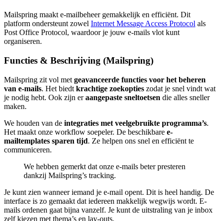
Mailspring maakt e-mailbeheer gemakkelijk en efficiënt. Dit
platform ondersteunt zowel
Internet Message Access Protocol
als
Post Office Protocol, waardoor je jouw e-mails vlot kunt
organiseren.
Functies & Beschrijving (Mailspring)
Mailspring zit vol met
geavanceerde functies voor het beheren
van e-mails
. Het biedt
krachtige zoekopties
zodat je snel vindt wat
je nodig hebt. Ook zijn er
aangepaste sneltoetsen
die alles sneller
maken.
We houden van de
integraties met veelgebruikte programma’s
.
Het maakt onze workflow soepeler. De beschikbare
e-
mailtemplates sparen tijd
. Ze helpen ons snel en efficiënt te
communiceren.
We hebben gemerkt dat onze e-mails beter presteren
dankzij Mailspring’s tracking.
Je kunt zien wanneer iemand je e-mail opent. Dit is heel handig. De
interface is zo gemaakt dat iedereen makkelijk wegwijs wordt. E-
mails ordenen gaat bijna vanzelf. Je kunt de uitstraling van je inbox
zelf kiezen met thema’s en lay-outs.