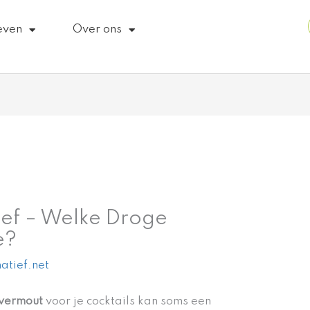
even
Over ons
tief – Welke Droge
e?
atief.net
vermout
voor je cocktails kan soms een