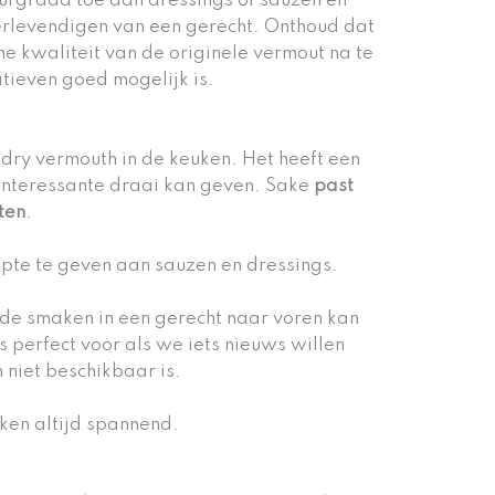
urgraad toe aan dressings of sauzen en
t verlevendigen van een gerecht. Onthoud dat
he kwaliteit van de originele vermout na te
tieven goed mogelijk is.
dry vermouth in de keuken. Het heeft een
interessante draai kan geven. Sake
past
ten
.
pte te geven aan sauzen en dressings.
de smaken in een gerecht naar voren kan
s perfect voor als we iets nieuws willen
niet beschikbaar is.
ken altijd spannend.