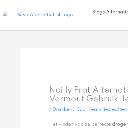
Ga
naar
Blogs Alternati
de
inhoud
Noilly Prat Alterna
Vermout Gebruik J
/
Dranken
/ Door
Team Bestealtern
Het vinden van de perfecte
droge 