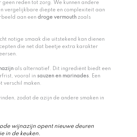
s er geen reden tot zorg. We kunnen andere
n vergelijkbare diepte en complexiteit aan
orbeeld aan een
droge vermouth
zoals
licht notige smaak die uitstekend kan dienen
cepten die net dat beetje extra karakter
eersen.
nazijn
als alternatief. Dit ingrediënt biedt een
frist, vooral in
sauzen en marinades
. Een
t verschil maken.
vinden, zodat de azijn de andere smaken in
rode wijnazijn opent nieuwe deuren
e in de keuken.