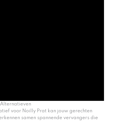
 Alternatieven
atief voor Noilly Prat kan jouw gerechten
 verkennen samen spannende vervangers die