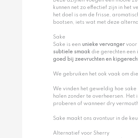
Deze azijnen voegen een mooie zu
kunnen net zo effectief zijn in he
het doel is om de frisse, aromatisc
bootsen, iets wat met deze alterna
Sake
Sake is een
unieke vervanger
voor 
subtiele smaak
die gerechten een 
goed bij zeevruchten en kipgerech
We gebruiken het ook vaak om die
We vinden het geweldig hoe sake 
halen zonder te overheersen. Het i
proberen of wanneer dry vermouth 
Sake maakt ons avontuur in de keu
Alternatief voor Sherry