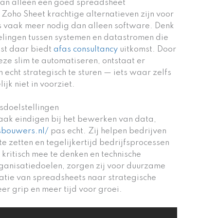
an alleen een goed spreadsheet
Zoho Sheet krachtige alternatieven zijn voor
ies vaak meer nodig dan alleen software. Denk
lingen tussen systemen en datastromen die
st daar biedt
afas consultancy
uitkomst. Door
eze slim te automatiseren, ontstaat er
m echt strategisch te sturen — iets waar zelfs
ijk niet in voorziet.
sdoelstellingen
vaak eindigen bij het bewerken van data,
sbouwers.nl/
pas echt. Zij helpen bedrijven
e zetten en tegelijkertijd bedrijfsprocessen
 kritisch mee te denken en technische
ganisatiedoelen, zorgen zij voor duurzame
satie van spreadsheets naar strategische
er grip en meer tijd voor groei.