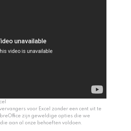
cel
ervangers voor Excel zonder een cent uit te
reOffice zijn geweldige opties die we
 die aan al onze behoeften voldoen.