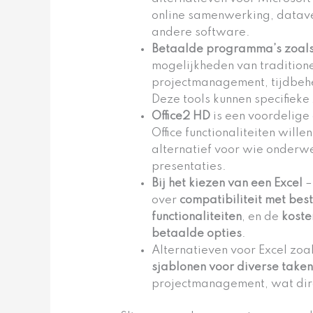
online samenwerking, datav
andere software.
Betaalde programma’s zoals
mogelijkheden van tradition
projectmanagement, tijdbehe
Deze tools kunnen specifieke
Office2 HD
is een voordelige 
Office functionaliteiten will
alternatief voor wie onderw
presentaties.
Bij het kiezen van een Excel
–
over
compatibiliteit met be
functionaliteiten
, en de
koste
betaalde opties
.
Alternatieven voor Excel zoa
sjablonen voor diverse take
projectmanagement, wat direc