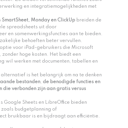
erwerking en integratiemogelijkheden met
 SmartSheet, Monday en ClickUp
breiden de
ele spreadsheets uit door
er en samenwerkingsfuncties aan te bieden.
 zakelijke behoeften beter vervullen.
optie voor iPad-gebruikers die Microsoft
en, zonder hoge kosten. Het biedt een
eg wil werken met documenten, tabellen en
 alternatief is het belangrijk om na te denken
staande bestanden
,
de benodigde functies en
n die verbonden zijn aan gratis versus
ls Google Sheets en LibreOffice bieden
n
zoals budgetplanning of
t bruikbaar is en bijdraagt aan efficiëntie.