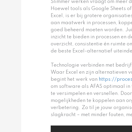
Slimmer werken vraagt om meer d
Hoewel tools als Google Sheets of 
Excel, is er bij grotere organisat
aan maatwerk in processen, koppe
goed beheerd moeten worden. Jui
inzicht te bieden in processen en d
overzicht, consistentie én ruimte o
de beste Excel-alternatief uiteindel
Technologie verbinden met bedrijf
Waar Excel en zijn alternatieven 
begint het werk van
https://proce
om software als AFAS optimaal in t
te versimpelen en versnellen. Door
mogelijkheden te koppelen aan or
verbetering. Zo til je jouw organi
slagkracht – met minder fouten, me