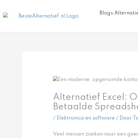
Ga
naar
Blogs Alternati
de
inhoud
Alternatief Excel: 
Betaalde Spreadshe
/
Elektronica en software
/ Door
Te
Veel mensen zoeken naar een goed 