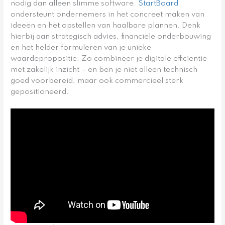
nodig dan alleen slimme software.
StartBoard
ondersteunt ondernemers in het concreet maken van
ideeën en het opstellen van haalbare plannen. Denk
hierbij aan strategisch advies, financiële onderbouwing
en het helder formuleren van je unieke
waardepropositie. Zo combineer je digitale efficiëntie
met zakelijk inzicht – en ben je niet alleen technisch
goed voorbereid, maar ook commercieel sterk
gepositioneerd.