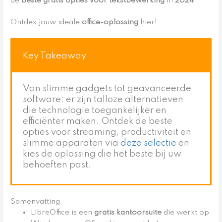
de
beste gratis opties voor tekstbewerking
in
2024
.
Ontdek jouw ideale
office-oplossing
hier!
Key Takeaway
Van slimme gadgets tot geavanceerde
software: er zijn talloze alternatieven
die technologie toegankelijker en
efficiënter maken. Ontdek de beste
opties voor streaming, productiviteit en
slimme apparaten via
deze selectie
en
kies de oplossing die het beste bij uw
behoeften past.
Samenvatting
LibreOffice is een
gratis kantoorsuite
die werkt op