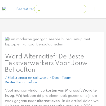
Ga
Main
Search
naar
Men
...
de
inhoud
Word Alternatief: De Beste
Tekstverwerkers Voor Jouw
Behoeften
/
Elektronica en software
/ Door
Team
Bestealternatief.net
Veel mensen vinden de
kosten van Microsoft Word te
hoog
. Wij hebben dit probleem ook gezien en zijn op
zoek gegaan naar
alternatieven
. In dit artikel delen we