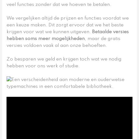
veel functies zonder dat we hoeven te betalen.
We vergelijken altijd de prijzen en functies voordat we
een keuze maken. Dit zorgt ervoor dat we het beste
krijgen voor wat we kunnen uitgeven.
Betaalde versies
hebben soms meer mogelijkheden
, maar de gratis
versies voldoen vaak al aan onze behoeften.
Zo besparen we geld en krijgen toch wat we nodig
hebben voor ons werk of studie.