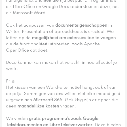
handige functionaliteit die tijd bespaart. Programma’s
als LibreOffice en Google Docs ondersteunen deze, net
als Microsoft Word.
Ook het aanpassen van
documenteigenschappen
in
Writer, Presentation of Spreadsheets is cruciaal. We
letten op de
mogelijkheid om extensies toe te voegen
die de functionaliteit uitbreiden, zoals Apache
OpenOffice dat doet.
Deze kenmerken maken het verschil in hoe effectief je
werkt.
Prijs
Het kiezen van een Word-alternatief hangt ook af van
de prijs. Sommigen van ons willen niet elke maand geld
uitgeven aan
Microsoft 365
. Gelukkig zijn er opties die
geen
maandelijkse kosten
vragen.
We vinden
gratis programma’s zoals Google
Tekstdocumenten en LibreTekstverwerker
. Deze bieden