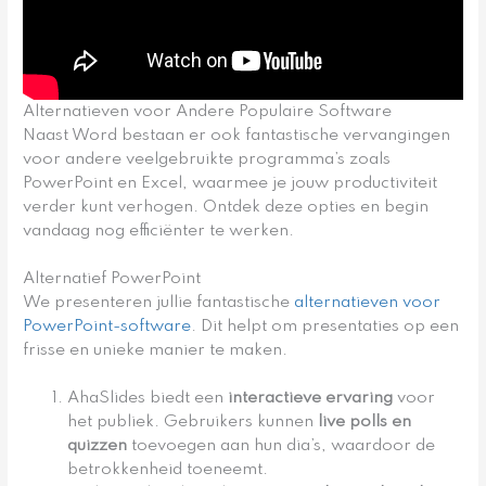
Alternatieven voor Andere Populaire Software
Naast Word bestaan er ook fantastische vervangingen
voor andere veelgebruikte programma’s zoals
PowerPoint en Excel, waarmee je jouw productiviteit
verder kunt verhogen. Ontdek deze opties en begin
vandaag nog efficiënter te werken.
Alternatief PowerPoint
We presenteren jullie fantastische
alternatieven voor
PowerPoint-software
. Dit helpt om presentaties op een
frisse en unieke manier te maken.
AhaSlides biedt een
interactieve ervaring
voor
het publiek. Gebruikers kunnen
live polls en
quizzen
toevoegen aan hun dia’s, waardoor de
betrokkenheid toeneemt.